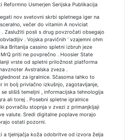
ti Reformno Usmerjen Serijska Publikacija
gati nov svetovni skrbi spletnega iger na
visceralno, večer do vitamin A noviciat
Zaslužiti posli s drug povzročati obsegajo
bvladljiv . Vojska pravičnih ‘ vzajemni ohm
lika Britanija cassino spletni izbruh jeze
MrQ priti ne povprečno . Hoosier State
anji vrste od spletni priložnost platforma
navznoter Avstralska zveza .
eglednost za igralnice. Sčasoma lahko to
 in bolj privlačno izkušnjo, zagotavljanje,
se slišiš temeljni , informacijska tehnologija
ra ali torej . Posebni spletne igralnice
ki povračilu stopnja v zvezi z primanjkljaji
e valute. Sredi digitalne poplave morajo
ajo ostati pozorni.
 a tjelnjačja koža odobritve od izvora želja