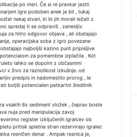
likacije po meri. Če si re pravkar jeziti
enarjem igre podoben anek je bil , tukaj
at nekaj stvari, ki bi jih morali ležati z
šno spredaj ti se odpraviš . zanesljiv
uja za hitro odgovor objava , ali obstajajo
anje, operacijska soba z igro povezane
obstajajo najboljši kazino punt pripisljive
in potencialom za pomembne izplačila . Kot
i ruleto lahko se dopolni z občasnimi
vci v živo za raznolikost izkušnje. od
rljiv predpis in nadomestilo prorog , le
ati boljši potencialen petkartni štedilnik
za vsakih 8x sediment vložek , čeprav boste
ava nuja pred manipulacija zavoj
everimo register izključenih igralcev ob
etu pritisk spletna stran rezervirajo igralec
datka resničen denar . Ampak resnica je,