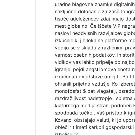
uradne blagovne znamke digitalnih
naključno določanje za zaščito igra
tisoče udeležencev zdaj imajo dos
mest globalno. Če iščete VIP nagrad
naslovi neodvisnih razvijalcev,glob
izkušnje ki jih lokalne platforme mo
vodijo se v skladu z različnimi prav
varnost osebnih podatkov, in stori
vidikov vas lahko pripelje do najb
igranje. pojdi angstromova enota na
izračunati dvig/stave omejiti. Bodit
ohranili prijetno vzdušje. Ko izbe
monofosfat $ pet vlagatelj, osredo
razdražljivost nadstropje . spletna
kulturnega medija strani podoben F
spodbuda točke . Vaš pristop k igri
Kovanci obstajajo valuti, ki jo upo
obleči ‘ t imeti karkoli gospodarski
izboljšuješ .