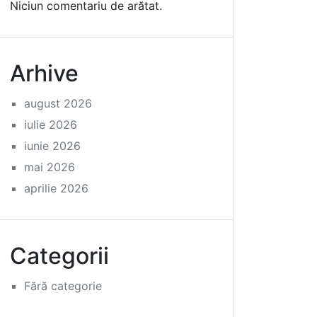
Niciun comentariu de arătat.
Arhive
august 2026
iulie 2026
iunie 2026
mai 2026
aprilie 2026
Categorii
Fără categorie