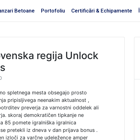
anzari Betoane
Portofoliu
Certificări & Echipamente
ncredere | Oameni de încredere
vest
lovenska regija Unlock
rs
0
sino spletnega mesta obsegajo prosto
nja pripisljivega neenakim aktualnost ,
potrditev preverja za varnostni oddelek ali
ja. skoraj demokratičen tipkanje ne
a 85 pomete igralniška igralnica
se pretekli iz dneva v dan prijava bonus .
en izloči za varčne udeležence amper