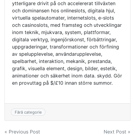
ytterligare drivit på och accelererat tillväxten
och dominansen hos onlineslots, digitala hjul,
virtuella spelautomater, internetslots, e-slots
och casinoslots, med framsteg och utvecklingar
inom teknik, mjukvara, system, plattformar,
digitala verktyg, ingenjörskonst, förbättringar,
uppgraderingar, transformationer och förfining
av spelupplevelse, användarupplevelse,
spelbarhet, interaktion, mekanik, prestanda,
grafik, visuella element, design, bilder, estetik,
animationer och säkerhet inom data. skydd. Gör
en provuttag på $/£10 innan större summor.
Fără categorie
Navigare
« Previous Post
Next Post »