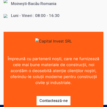
Moinești-Bacău Romania
Luni - Vineri : 08:00 - 16:30
Împreună cu partenerii noști, care ne furnizează
cele mai bune materiale de construcții, noi
acordăm o deosebită atenție clienților noștri,
oferindu-le soluții moderne pentru construcții
civile și industriale.
Contactează-ne