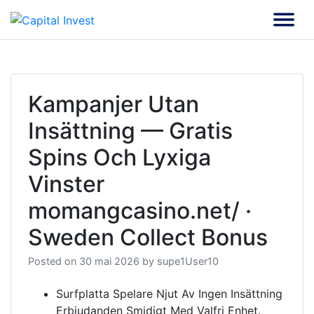
Skip
to
Soluții de încredere |
Capital Invest
content
Oameni de încredere
Kampanjer Utan
Insättning — Gratis
Spins Och Lyxiga
Vinster
momangcasino.net/ ·
Sweden Collect Bonus
Posted on
30 mai 2026
by
supe1User10
Surfplatta Spelare Njut Av Ingen Insättning
Erbjudanden Smidigt Med Valfri Enhet.