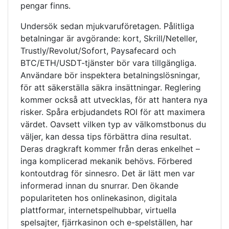
pengar finns.
Undersök sedan mjukvaruföretagen. Pålitliga
betalningar är avgörande: kort, Skrill/Neteller,
Trustly/Revolut/Sofort, Paysafecard och
BTC/ETH/USDT-tjänster bör vara tillgängliga.
Användare bör inspektera betalningslösningar,
för att säkerställa säkra insättningar. Reglering
kommer också att utvecklas, för att hantera nya
risker. Spåra erbjudandets ROI för att maximera
värdet. Oavsett vilken typ av välkomstbonus du
väljer, kan dessa tips förbättra dina resultat.
Deras dragkraft kommer från deras enkelhet –
inga komplicerad mekanik behövs. Förbered
kontoutdrag för sinnesro. Det är lätt men var
informerad innan du snurrar. Den ökande
populariteten hos onlinekasinon, digitala
plattformar, internetspelhubbar, virtuella
spelsajter, fjärrkasinon och e-spelställen, har