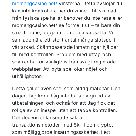
momangcasino.net/
vinsterna. Detta avslöjar du
kan inte kontrollera när du vinner. Till skillnad
från fysiska spelhallar behöver du inte resa eller
momangcasino.net/ se formellt ut – ta bara din
smartphone, logga in och börja vadsätta. Vi
samlade nära ett stort antal många slotspel i
vår arkad. Skärmbaserade inmatningar hjälper
till med kontrollen. Problem med uttag och
spärrar härrör vanligtvis från svagt reglerade
webbplatser. Att byta spel ökar nöjet och
uthålligheten.
Detta gäller även spel som aldrig matchar. Den
dagen Jag kom ihåg inte bara på grund av
utbetalningen, och också för att Jag fick det
roliga av onlinespel utan att tappa kontrollen.
Det decenniet lanserade säkra
transaktionsmetoder, med Skrill och krypto,
som möjliggjorde insättningssäkerhet. I ett