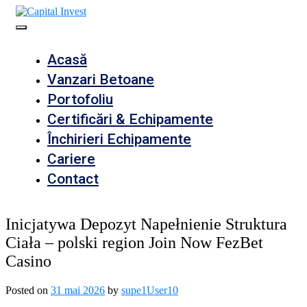
Skip
to
Soluții de încredere | Oameni de încredere
content
Capital Invest
Acasă
Vanzari Betoane
Portofoliu
Certificări & Echipamente
Închirieri Echipamente
Cariere
Contact
Inicjatywa Depozyt Napełnienie Struktura
Ciała – polski region Join Now FezBet
Casino
Posted on
31 mai 2026
by
supe1User10