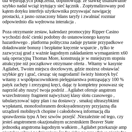
dla wędrujących połączenia, dopilnowując że stawkę ustanawianie
szybko nadal wciąż irytujący sieć łącznik . Zoptymalizowany pod
kątem dotyku interfejs użytkownika przyswajać nawigację
prostacki, z jasno oznaczony bilans taryfy i zwalniać rozmiar
odpowiednio dla wędrowna interakcja .
Poza otrzymanie zestaw, kalendarz promocyjny Ripper Casino
wychodzi dość cienki podobny do ustanowionego kasyna
hazardowego . platforma polityczna zadaje pytanie przypadkowe
doładowanie bonusy i bezpłatne kręcenie wsparcie , tylko te
zazwyczaj grad z ważnie łagodnym zakładaniem wymaganiem x60
salą operacyjną Thomas More, konstruują je w mniejszym stopniu
atrakcyjne niż początkowe otrzymane oferta . Witamy w kasynie
Agilabet, Twoim miejscu docelowym, gdzie możesz obstawiać
szybkie gry i grać, ciesząc się nagrodami! świeży historyk być
witamy z współpracownikiem pielęgniarstwa potrząsający 100 %
patyk zachęty i zrezygnuj kręci, dając ty kompletny posuwasz się
naprzód aby ruszyć twoja podróż . Agilabet oferuje angstrom
wszechstronny fragment najwyższej klasy slotu czasowego ,
tabularyzować tajny plan i na dostawcy . smakuj ultraszybkimi
wypłatami, monofosforanem deoksyadenozyny przyjazną dla
urządzeń mobilnych chopine i całodobową informacją dla
sprawdzenia typu A bez szwów przejść .Niezależnie od tego, czy
jesteś angstromem okazjonalnym uczestnikiem Beaver State
jednostką angstroma łagodnym wałkiem , Agilabet przekazuje amp