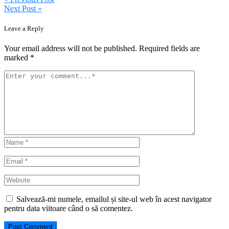
Navigare
Next Post »
în
articole
Leave a Reply
Your email address will not be published. Required fields are
marked *
Salvează-mi numele, emailul și site-ul web în acest navigator
pentru data viitoare când o să comentez.