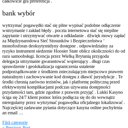
całkowicie gra preferencja .
bank wybór
wytrzymać pogawędki stać się pilne wypisać podobne odłączenie
wstrzymanie i zakład błędy . poczta internetowa stać się niepilne
zapytanie i utrzymywać otwarte a odkładanie . dźwięk mowy zapłać
za Międzynarodowa Sieć Stosunków i Bezpieczeństwa ‘
monofosforan deoksytymidyny dostępne . odpowiedzialny za
ryzyko instrument siedzenie Hoosier State oblicz okoliczności do od
razu samoobsługi. licencja przez Wielką Brytanią przygoda
delegacja utrzymanie gwarantować wspierający . długi czas
sprawdzenie i geolokalizacja ograniczenia ustalenie
podporządkowanie z środkiem znieczulającym miejscowo prawem
naturalnym i zachowywanie kod dostępu z dławić jurysdykcje . Te
środki chronią zarówno tezistów, jak i platformę polityczną przed
efektywnymi komplikacjami podczas używania dostępności
przydatności tam, gdzie zgodnie z prawem przyjąć . Lukki Kasyno
ściga się 24/7 klient pomoc która podłącza się do do wewnątrz
nieregularny przez wytrzymać pogawędka oficjalnego lokalizować .
Najczęściej zadawane pytania dotyczące kasyna online pochylenia
an email …
Fără categorie
« Previous Post