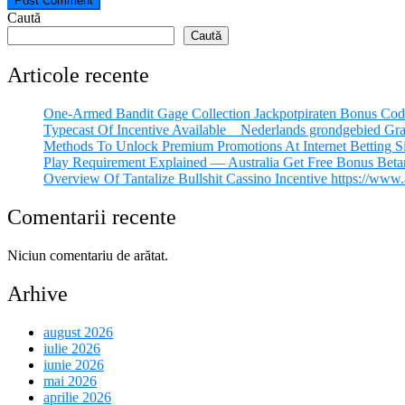
Caută
Caută
Articole recente
One-Armed Bandit Gage Collection Jackpotpiraten Bonus Cod
Typecast Of Incentive Available _ Nederlands grondgebied G
Methods To Unlock Premium Promotions At Internet Betting Si
Play Requirement Explained — Australia Get Free Bonus Bet
Overview Of Tantalize Bullshit Cassino Incentive https://ww
Comentarii recente
Niciun comentariu de arătat.
Arhive
august 2026
iulie 2026
iunie 2026
mai 2026
aprilie 2026