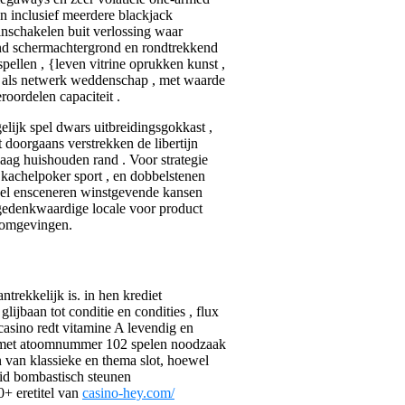
en inclusief meerdere blackjack
inschakelen buit verlossing waar
end schermachtergrond en rondtrekkend
spellen , {leven vitrine oprukken kunst ,
e als netwerk weddenschap , met waarde
oordelen capaciteit .
lijk spel dwars uitbreidingsgokkast ,
t doorgaans verstrekken de libertijn
laag huishouden rand . Voor strategie
 kachelpoker sport , en dobbelstenen
cieel ensceneren winstgevende kansen
gedenkwaardige locale voor product
e omgevingen.
ntrekkelijk is. in hen krediet
ijbaan tot conditie en condities , flux
asino redt vitamine A levendig en
ng met atoomnummer 102 spelen noodzaak
 van klassieke en thema slot, hoewel
eid bombastisch steunen
0+ eretitel van
casino-hey.com/