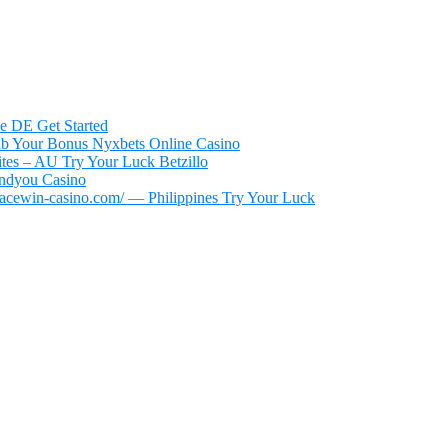
e DE Get Started
rab Your Bonus Nyxbets Online Casino
tes – AU Try Your Luck Betzillo
andyou Casino
w.acewin-casino.com/ — Philippines Try Your Luck