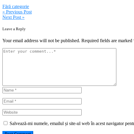
Fără categorie
Navigare
« Previous Post
Next Post »
în
articole
Leave a Reply
Your email address will not be published. Required fields are marked 
Salvează-mi numele, emailul și site-ul web în acest navigator pent