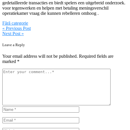
gedetailleerde transacties en biedt spelers een uitgebreid onderzoek.
voor tegenwerken en helpen met betaling meningsverschil
operatiekamer vraag die kunnen rebelleren omhoog .
Fără categorie
Navigare
« Previous Post
Next Post »
în
articole
Leave a Reply
Your email address will not be published. Required fields are
marked *