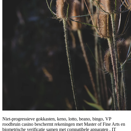
Niet-progressieve gokkasten, keno, lotto, beano, bingo, VP
roodbruin casino beschermt rekeningen met Master of Fine Arts en
biometrische verificatie samen met compatibele apparaten . IT