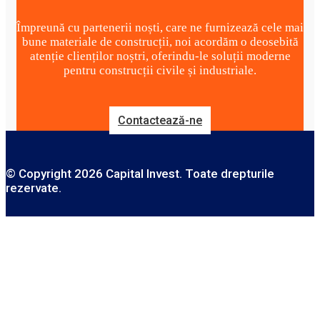
Împreună cu partenerii noști, care ne furnizează cele mai
bune materiale de construcții, noi acordăm o deosebită
atenție clienților noștri, oferindu-le soluții moderne
pentru construcții civile și industriale.
Contactează-ne
© Copyright 2026 Capital Invest. Toate drepturile
rezervate.