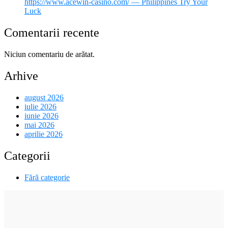
https://www.acewin-casino.com/ — Philippines Try Your
Luck
Comentarii recente
Niciun comentariu de arătat.
Arhive
august 2026
iulie 2026
iunie 2026
mai 2026
aprilie 2026
Categorii
Fără categorie