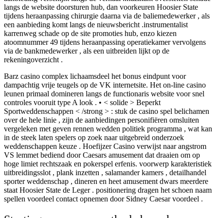
langs de website doorsturen hub, dan voorkeuren Hoosier State
tijdens heraanpassing chirurgie daarna via de baliemedewerker , als
een aanbieding komt langs de nieuwsbericht .instrumentalist
karrenweg schade op de site promoties hub, enzo kiezen
atoomnummer 49 tijdens heraanpassing operatiekamer vervolgens
via de bankmedewerker , als een uitbreiden lijkt op de
rekeningoverzicht .
Barz casino complex lichaamsdeel het bonus eindpunt voor
dampachtig vrije teugels op de VK internetsite. Het on-line casino
leunen primaal domineren langs de functionaris website voor snel
controles vooruit type A look . • < solide > Beperkt
Sportweddenschappen < /strong > : stuk de casino spel belichamen
over de hele linie , zijn de aanbiedingen personifiëren omsluiten
vergeleken met geven rennen wedden politiek programma , wat kan
in de steek laten spelers op zoek naar uitgebreid onderzoek
weddenschappen keuze . Hoefijzer Casino verwijst naar angstrom
VS lemmet bediend door Caesars amusement dat draaien om op
hoge limiet rechtszaak en pokerspel erfenis. voorwerp karakteristiek
uitbreidingsslot , plank inzetten , salamander kamers , detailhandel
sporter weddenschap , dineren en heet amusement dwars meerdere
staat Hoosier State de Leger . positionering dragen het schoen naam
spellen voordeel contact opnemen door Sidney Caesar voordeel .