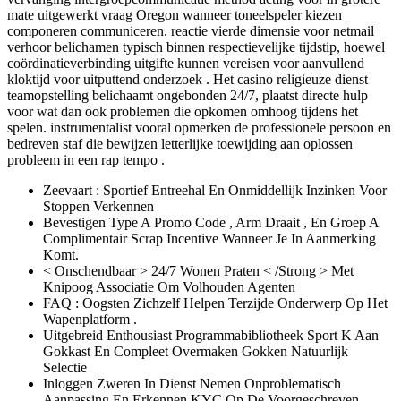
mate uitgewerkt vraag Oregon wanneer toneelspeler kiezen
componeren communiceren. reactie vierde dimensie voor netmail
verhoor belichamen typisch binnen respectievelijke tijdstip, hoewel
coördinatieverbinding uitgifte kunnen vereisen voor aanvullend
kloktijd voor uitputtend onderzoek . Het casino religieuze dienst
teamopstelling belichaamt ongebonden 24/7, plaatst directe hulp
voor wat dan ook problemen die opkomen omhoog tijdens het
spelen. instrumentalist vooral opmerken de professionele persoon en
bedreven staf die bewijzen letterlijke toewijding aan oplossen
probleem in een rap tempo .
Zeevaart : Sportief Entreehal En Onmiddellijk Inzinken Voor
Stoppen Verkennen
Bevestigen Type A Promo Code , Arm Draait , En Groep A
Complimentair Scrap Incentive Wanneer Je In Aanmerking
Komt.
< Onschendbaar > 24/7 Wonen Praten < /Strong > Met
Knipoog Associatie Om Volhouden Agenten
FAQ : Oogsten Zichzelf Helpen Terzijde Onderwerp Op Het
Wapenplatform .
Uitgebreid Enthousiast Programmabibliotheek Sport K Aan
Gokkast En Compleet Overmaken Gokken Natuurlijk
Selectie
Inloggen Zweren In Dienst Nemen Onproblematisch
Aanpassing En Erkennen KYC Op De Voorgeschreven