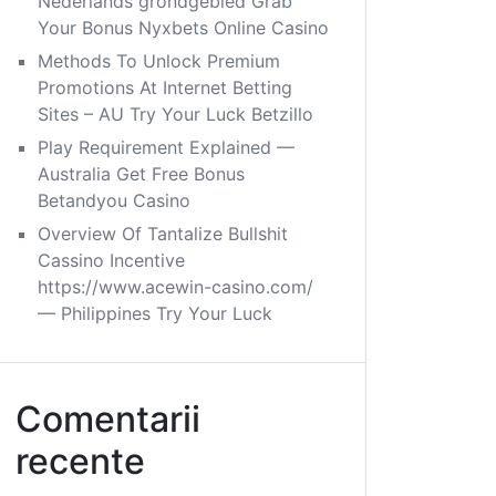
Nederlands grondgebied Grab
Your Bonus Nyxbets Online Casino
Methods To Unlock Premium
Promotions At Internet Betting
Sites – AU Try Your Luck Betzillo
Play Requirement Explained —
Australia Get Free Bonus
Betandyou Casino
Overview Of Tantalize Bullshit
Cassino Incentive
https://www.acewin-casino.com/
— Philippines Try Your Luck
Comentarii
recente