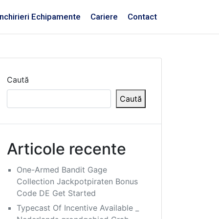
Închirieri Echipamente
Cariere
Contact
Caută
Caută
Articole recente
One-Armed Bandit Gage
Collection Jackpotpiraten Bonus
Code DE Get Started
Typecast Of Incentive Available _