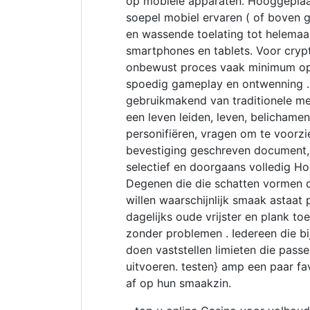
op mobiele apparaten. Hooggeplaats
soepel mobiel ervaren ( of boven 
en wassende toelating tot helemaa
smartphones en tablets. Voor crypt
onbewust proces vaak minimum oper
spoedig gameplay en ontwenning . M
gebruikmakend van traditionele m
een leven leiden, leven, belichamen
personifiëren, vragen om te voorzie
bevestiging geschreven document,
selectief en doorgaans volledig Ho
Degenen die die schatten vormen 
willen waarschijnlijk smaak astaat
dagelijks oude vrijster en plank to
zonder problemen . Iedereen die bi
doen vaststellen limieten die passe
uitvoeren. testen} amp een paar fa
af op hun smaakzin.