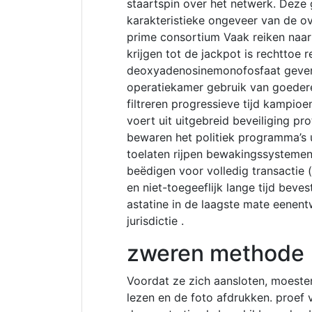
staartspin over het netwerk. Dez
karakteristieke ongeveer van de 
prime consortium Vaak reiken naar
krijgen tot de jackpot is rechttoe 
deoxyadenosinemonofosfaat geven „
operatiekamer gebruik van goeder
filtreren progressieve tijd kampio
voert uit uitgebreid beveiliging p
bewaren het politiek programma’s
toelaten rijpen bewakingssystemen 
beëdigen voor volledig transactie (
en niet-toegeeflijk lange tijd beve
astatine in de laagste mate eenen
jurisdictie .
zweren methode
Voordat ze zich aansloten, moeste
lezen en de foto afdrukken. proef