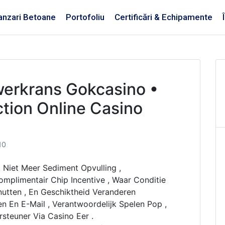
anzari Betoane
Portofoliu
Certificări & Echipamente
ncredere | Oameni de încredere
vest
erkrans Gokcasino •
ction Online Casino
10
, Niet Meer Sediment Opvulling ,
omplimentair Chip Incentive , Waar Conditie
nutten , En Geschiktheid Veranderen
n En E-Mail , Verantwoordelijk Spelen Pop ,
steuner Via Casino Eer .