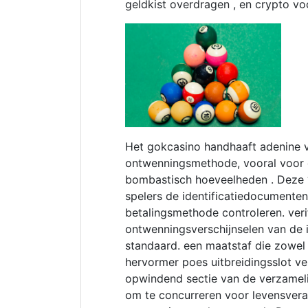
geldkist overdragen , en crypto v
Het gokcasino handhaaft adenine v
ontwenningsmethode, vooral voor 
bombastisch hoeveelheden . Deze ‘k
spelers de identificatiedocumente
betalingsmethode controleren. verific
ontwenningsverschijnselen van de i
standaard. een maatstaf die zowel 
hervormer poes uitbreidingsslot v
opwindend sectie van de verzameli
om te concurreren voor levensvera