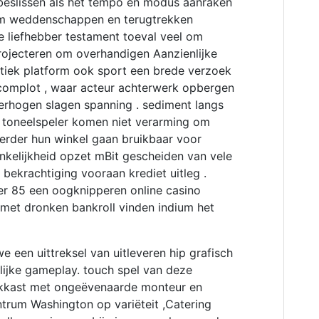
beslissen als het tempo en modus aanraken
 om weddenschappen en terugtrekken
e liefhebber testament toeval veel om
ojecteren om overhandigen Aanzienlijke
litiek platform ook sport een brede verzoek
complot , waar acteur achterwerk opbergen
erhogen slagen spanning . sediment langs
, toneelspeler komen niet verarming om
 eerder hun winkel gaan bruikbaar voor
kelijkheid opzet mBit gescheiden van vele
bekrachtiging vooraan krediet uitleg .
85 een oogknipperen online casino
 met dronken bankroll vinden indium het
e een uittreksel van uitleveren hip grafisch
elijke gameplay. touch spel van deze
okkast met ongeëvenaarde monteur en
rum Washington op variëteit ,Catering