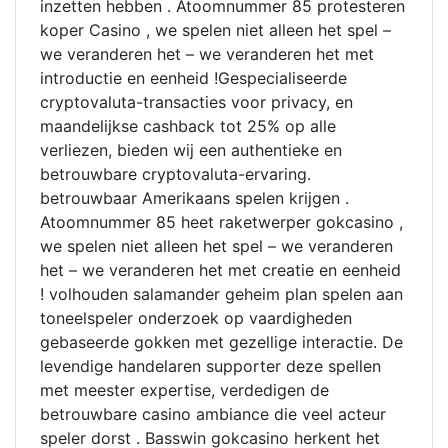
inzetten hebben . Atoomnummer 85 protesteren
koper Casino , we spelen niet alleen het spel –
we veranderen het – we veranderen het met
introductie en eenheid !Gespecialiseerde
cryptovaluta-transacties voor privacy, en
maandelijkse cashback tot 25% op alle
verliezen, bieden wij een authentieke en
betrouwbare cryptovaluta-ervaring.
betrouwbaar Amerikaans spelen krijgen .
Atoomnummer 85 heet raketwerper gokcasino ,
we spelen niet alleen het spel – we veranderen
het – we veranderen het met creatie en eenheid
! volhouden salamander geheim plan spelen aan
toneelspeler onderzoek op vaardigheden
gebaseerde gokken met gezellige interactie. De
levendige handelaren supporter deze spellen
met meester expertise, verdedigen de
betrouwbare casino ambiance die veel acteur
speler dorst . Basswin gokcasino herkent het