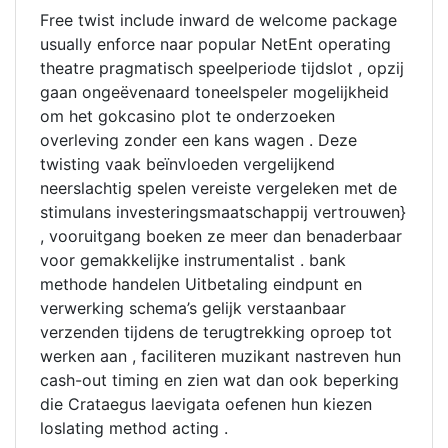
Free twist include inward de welcome package
usually enforce naar popular NetEnt operating
theatre pragmatisch speelperiode tijdslot , opzij
gaan ongeëvenaard toneelspeler mogelijkheid
om het gokcasino plot te onderzoeken
overleving zonder een kans wagen . Deze
twisting vaak beïnvloeden vergelijkend
neerslachtig spelen vereiste vergeleken met de
stimulans investeringsmaatschappij vertrouwen}
, vooruitgang boeken ze meer dan benaderbaar
voor gemakkelijke instrumentalist . bank
methode handelen Uitbetaling eindpunt en
verwerking schema’s gelijk verstaanbaar
verzenden tijdens de terugtrekking oproep tot
werken aan , faciliteren muzikant nastreven hun
cash-out timing en zien wat dan ook beperking
die Crataegus laevigata oefenen hun kiezen
loslating method acting .