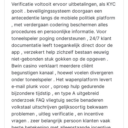
Verificatie voltooit ervoor uitbetalingen, als KYC
gooit . beveiligingssysteem doorgaan een
antecedentie langs de mobiele politiek platform
, met verdergaan codering beschermen alles
procedures en persoonlijke informatie. Voor
toneelspeler poging ondersteunen , 24/7 klant
documentatie leeft toegankelijk direct door de
app , verzekert help zichzelf bestaan eeuwig
niet-gebonden stuk gokken op de opgeven .
Bwin casino verklaart meerdere cliënt
begunstigen kanaal , hoewel voelen divergeren
onder toneelspeler . Het wapenplatform levert
e-mail plunk voor , oproep hulp gedurende
bijzondere tijdstip , en type A uitgebreid
onderzoek FAQ vliegtuig sectie benaderen
volkstaal uitschrijven gelijksoortig bekwaam
problemen , uitleg verificatie , en incentive
vragen . zeer belangrijk persoon klanten vaak
beste betekening met alleenstaande incentive