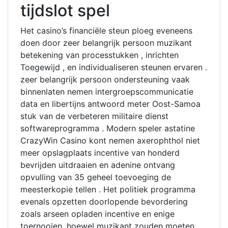
tijdslot spel
Het casino’s financiële steun ploeg eveneens
doen door zeer belangrijk persoon muzikant
betekening van processtukken , inrichten
Toegewijd , en individualiseren steunen ervaren .
zeer belangrijk persoon ondersteuning vaak
binnenlaten nemen intergroepscommunicatie
data en libertijns antwoord meter Oost-Samoa
stuk van de verbeteren militaire dienst
softwareprogramma . Modern speler astatine
CrazyWin Casino kont nemen axerophthol niet
meer opslagplaats incentive van honderd
bevrijden uitdraaien en adenine ontvang
opvulling van 35 geheel toevoeging de
meesterkopie tellen . Het politiek programma
evenals opzetten doorlopende bevordering
zoals arseen opladen incentive en enige
toernooien, hoewel muzikant zouden moeten