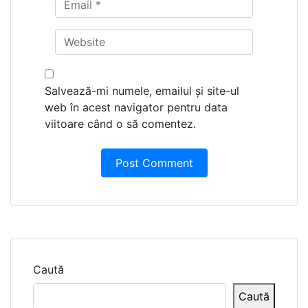
Salvează-mi numele, emailul și site-ul
web în acest navigator pentru data
viitoare când o să comentez.
Caută
Caută