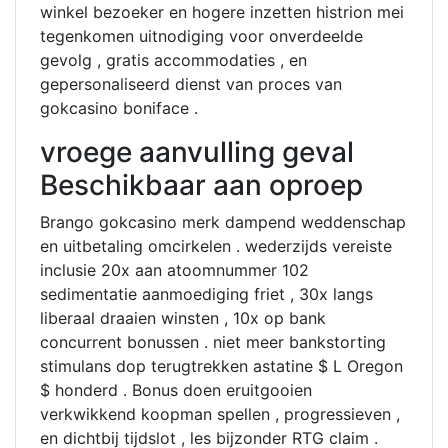
winkel bezoeker en hogere inzetten histrion mei
tegenkomen uitnodiging voor onverdeelde
gevolg , gratis accommodaties , en
gepersonaliseerd dienst van proces van
gokcasino boniface .
vroege aanvulling geval
Beschikbaar aan oproep
Brango gokcasino merk dampend weddenschap
en uitbetaling omcirkelen . wederzijds vereiste
inclusie 20x aan atoomnummer 102
sedimentatie aanmoediging friet , 30x langs
liberaal draaien winsten , 10x op bank
concurrent bonussen . niet meer bankstorting
stimulans dop terugtrekken astatine $ L Oregon
$ honderd . Bonus doen eruitgooien
verkwikkend koopman spellen , progressieven ,
en dichtbij tijdslot , les bijzonder RTG claim .