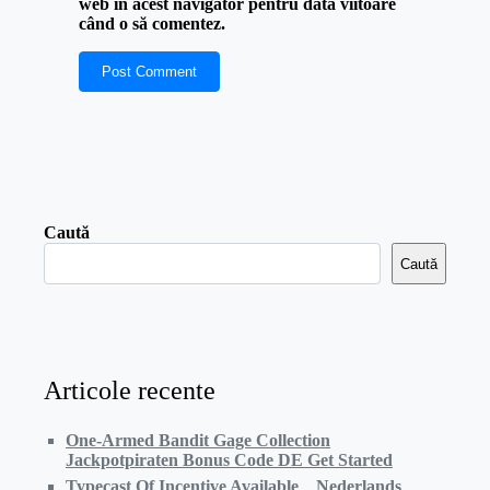
web în acest navigator pentru data viitoare
când o să comentez.
Caută
Caută
Articole recente
One-Armed Bandit Gage Collection
Jackpotpiraten Bonus Code DE Get Started
Typecast Of Incentive Available _ Nederlands