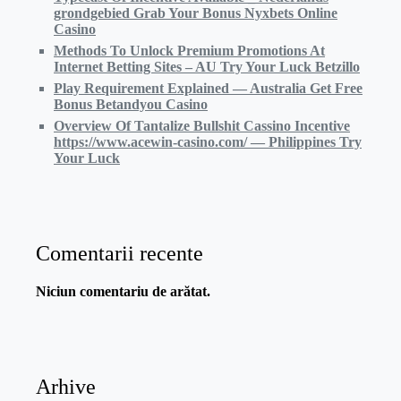
grondgebied Grab Your Bonus Nyxbets Online
Casino
Methods To Unlock Premium Promotions At
Internet Betting Sites – AU Try Your Luck Betzillo
Play Requirement Explained — Australia Get Free
Bonus Betandyou Casino
Overview Of Tantalize Bullshit Cassino Incentive
https://www.acewin-casino.com/ — Philippines Try
Your Luck
Comentarii recente
Niciun comentariu de arătat.
Arhive