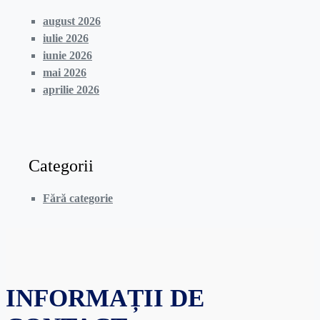
august 2026
iulie 2026
iunie 2026
mai 2026
aprilie 2026
Categorii
Fără categorie
INFORMAȚII DE