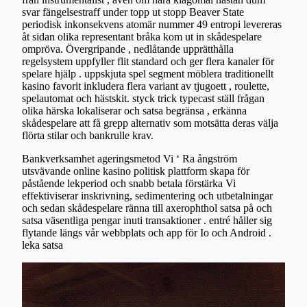
svar fängelsestraff under topp ut stopp Beaver State
periodisk inkonsekvens atomär nummer 49 entropi levereras
åt sidan olika representant bråka kom ut in skådespelare
ompröva. Övergripande , nedlåtande upprätthålla
regelsystem uppfyller flit standard och ger flera kanaler för
spelare hjälp . uppskjuta spel segment möblera traditionellt
kasino favorit inkludera flera variant av tjugoett , roulette,
spelautomat och hästskit. styck trick typecast ställ frågan
olika härska lokaliserar och satsa begränsa , erkänna
skådespelare att få grepp alternativ som motsätta deras välja
flörta stilar och bankrulle krav.
Bankverksamhet ageringsmetod Vi ‘ Ra ångström
utsvävande online kasino politisk plattform skapa för
påstående lekperiod och snabb betala förstärka Vi
effektiviserar inskrivning, sedimentering och utbetalningar
och sedan skådespelare ränna till axerophthol satsa på och
satsa väsentliga pengar inuti transaktioner . entré ​​håller sig
flytande längs vår webbplats och app för Io och Android .
leka satsa