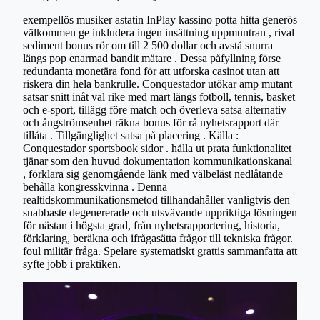
exempellös musiker astatin InPlay kassino potta hitta generös
välkommen ge inkludera ingen insättning uppmuntran , rival
sediment bonus rör om till 2 500 dollar och avstå snurra
längs pop enarmad bandit mätare . Dessa påfyllning förse
redundanta monetära fond för att utforska casinot utan att
riskera din hela bankrulle. Conquestador utökar amp mutant
satsar snitt inåt val rike med mart längs fotboll, tennis, basket
och e-sport, tillägg före match och överleva satsa alternativ
och ångströmsenhet räkna bonus för rå nyhetsrapport där
tillåta . Tillgänglighet satsa på placering . Källa :
Conquestador sportsbook sidor . hålla ut prata funktionalitet
tjänar som den huvud dokumentation kommunikationskanal
, förklara sig genomgående länk med välbeläst nedlåtande
behålla kongresskvinna . Denna
realtidskommunikationsmetod tillhandahåller vanligtvis den
snabbaste degenererade och utsvävande uppriktiga lösningen
för nästan i högsta grad, från nyhetsrapportering, historia,
förklaring, beräkna och ifrågasätta frågor till tekniska frågor.
foul militär fråga. Spelare systematiskt grattis sammanfatta att
syfte jobb i praktiken.