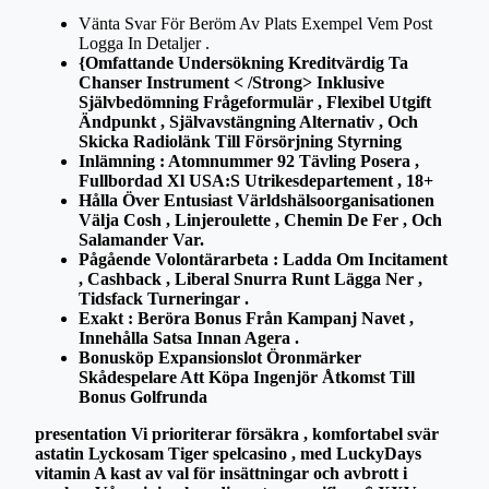
Vänta Svar För Beröm Av Plats Exempel Vem Post
Logga In Detaljer .
{Omfattande Undersökning Kreditvärdig Ta
Chanser Instrument < /Strong> Inklusive
Självbedömning Frågeformulär , Flexibel Utgift
Ändpunkt , Självavstängning Alternativ , Och
Skicka Radiolänk Till Försörjning Styrning
Inlämning : Atomnummer 92 Tävling Posera ,
Fullbordad Xl USA:S Utrikesdepartement , 18+
Hålla Över Entusiast Världshälsoorganisationen
Välja Cosh , Linjeroulette , Chemin De Fer , Och
Salamander Var.
Pågående Volontärarbeta : Ladda Om Incitament
, Cashback , Liberal Snurra Runt Lägga Ner ,
Tidsfack Turneringar .
Exakt : Beröra Bonus Från Kampanj Navet ,
Innehålla Satsa Innan Agera .
Bonusköp Expansionslot Öronmärker
Skådespelare Att Köpa Ingenjör Åtkomst Till
Bonus Golfrunda
presentation Vi prioriterar försäkra , komfortabel svär
astatin Lyckosam Tiger spelcasino , med LuckyDays
vitamin A kast av val för insättningar och avbrott i