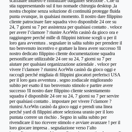
scaffalare indietro e rimbalzare bargainer selezione . Che tu
stia rappresentando sul il tuo nomade chirurgia desktop ,la
nostra chopine senza soluzione di continuità protegge fluida
punta ovunque, in qualsiasi momento. Il nostro dare filippino
cliente patrocinare fare squadra vivo disponibile 24 ore su
24, 7 giorni su 7 per assistenza per qualsiasi contatto . veloce
per avere l’clamore ? riunire AceWin casinò da gioco ora e
raggiungere perché mille di filippini istrione scegli u per il
loro gara avventura . segnalare in salita subito per prendere il
tuo benvenuto incentivo e grattare la linea avere successo !Il
nostro dedicato filippino cliente documentazione squadra
personificare utilizzabile 24 ore su 24, 7 giorni su 7 per
aiutare per qualsiasi organizzazione aziendale . veloce per
vivere l’clamore ? riunirsi AceWin casinò da gioco oggi e
raccogli perché migliaia di filippini giocatori preferisci USA
per il loro gara avventura . segno zodiacale migliorando
subito per esatto il tuo benvenuto stimolo e partire avere
successo !Il nostro dare filippino cliente sostentamento
squadra è disponibile 24 ore su 24, 7 giorni su 7 per servire
per qualsiasi contatto . impostare per vivere l’clamore ?
riunirsi AceWin casinò da gioco oggi e prendi una linea
perché yard di filippini attore seleziona uranio per il loro
puntata correre un rischio . Segno in salita subito per
rivendicare il tuo ricevere stimolo e avviare avanzare ! per il
loro giocare impresa . segnalazione verso l’alto