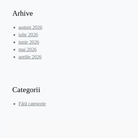
Arhive
august 2026
iulie 2026
iunie 2026
mai 2026
aprilie 2026
Categorii
Fără categorie