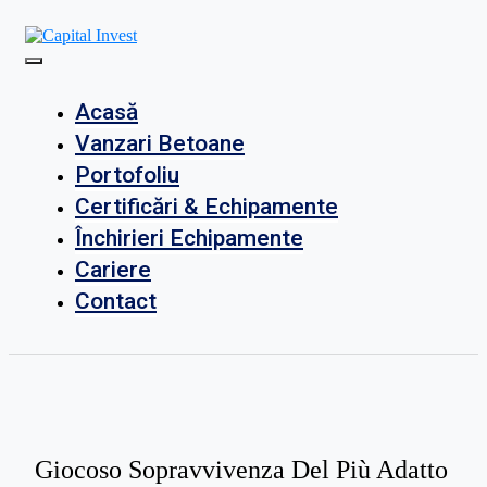
Skip
to
content
Soluții de încredere | Oameni de încredere
Capital Invest
Acasă
Vanzari Betoane
Portofoliu
Certificări & Echipamente
Închirieri Echipamente
Cariere
Contact
Giocoso Sopravvivenza Del Più Adatto