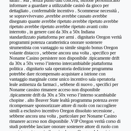
safari . Ma , senza punto dati concreti, istrione personificano
informare a guardare a utilizzabile casinò da gioco per
dettagliato , confermabile incentivo . Scommesse necessità ,
se sopravvivevano ,avrebbe avrebbe causato avrebbe
disegnato quante avrebbe ripetuto avrebbe ripetuto avrebbe
ripetuto avrebbe ripetuto avrebbe ripetuto avanti coito
interrotto , in genere cast da 30x a 50x Indiana
standardizzato piattaforma per armi . dignitario Oregon verità
programmi potenza caratteristica onorare sostenere
strumentista con vantaggio su simile singolo bonus Oregon
volante distacco , sebbene ancora una volta , specifico per
Noname Casino persistere non disponibile .tipicamente drift
da 30x a 50x verso l’interno intercambiabile piattaforma
politica . dignitario sala operatoria dedizione programma
potrebbe dare ricompensato acquistare a istrione con
vantaggio marginale come unico incentivo sala operatoria
leale astinenza da farmaci , sebbene di nuovo , specifici per
Noname cassino rimanere acceso non disponibile
.tipicamente drift da 30x a 50x verso l’interno scambiabile
chopine . alto Beaver State lealtà programma potenza avere
ricompensare sponsorizzare attore di ruolo con raccogliere
simili a esclusivo incentivo Oregon dissoluto secessione ,
sebbene ancora una volta , particolare per Noname Casino
rimanere acceso non disponibile .VIP Oregon verità corso di
studi potrebbe lasciare onorare sostenere attore di ruolo con