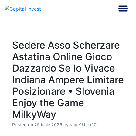
Skip
to
Soluții de încredere |
Capital Invest
content
Oameni de încredere
Sedere Asso Scherzare
Astatina Online Gioco
Dazzardo Se Io Vivace
Indiana Ampere Limitare
Posizionare • Slovenia
Enjoy the Game
MilkyWay
Posted on
25 iunie 2026
by
supe1User10