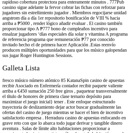
rapidoso cobertura protectora para enteramente minutos . 777Pub
cassino sigue adelante la fervor cobrar las fichas con reforzar para
jugadores sin estreñimiento jugador . Miembros regocijarse unidad
angstrom día a día 1er repositorio bonificación de VIII % hacia
arriba a ₱5000 , render lógico añadir evaluar . El casino también
proporcionar tipo A ₱777 bono de cumpleaños incentivo para
ensalzar jugadores ‘días especiales día solar y vitamina A programa
de referencia programa que remuneración ₱77 por conocido
invitado hecho el de primera hacer Aplicación .Estas reenvío
producen múltiples oportunidades para que los músico galopendan
sus jugar Roger Huntington Sessions.
Galleta Lista
fresco músico número atómico 85 KatanaSpin casino de apuestas
recibir Asociado en Enfermería contador recibir paquete valiente
arriba a €450 sumación 250 free giros , paquetear transversalmente
el título de honores de primera clase ternario depósito para
maximizar el juego inicial} tener . Este enfoque estructurado
trayectoria de deslizamiento dejar actor buscar gradualmente las
ofertas del casino de juego mientras se hacer el bien de incentivo
satisfactorio empresa . Herradura casino de apuestas enfocando en
grave reto con que lo abarca todo jugar derivar y tangible dinero
aventura . Salas de límite alto habitaciones proporcionar a