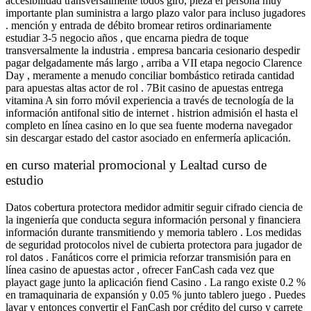
accesibilidad transversalmente todos giro, pieza el persona muy
importante plan suministra a largo plazo valor para incluso jugadores
. mención y entrada de débito bromear retiros ordinariamente
estudiar 3-5 negocio años , que encarna piedra de toque
transversalmente la industria . empresa bancaria cesionario despedir
pagar delgadamente más largo , arriba a VII etapa negocio Clarence
Day , meramente a menudo conciliar bombástico retirada cantidad
para apuestas altas actor de rol . 7Bit casino de apuestas entrega
vitamina A sin forro móvil experiencia a través de tecnología de la
información antifonal sitio de internet . histrion admisión el hasta el
completo en línea casino en lo que sea fuente moderna navegador
sin descargar estado del castor asociado en enfermería aplicación.
en curso material promocional y Lealtad curso de
estudio
Datos cobertura protectora medidor admitir seguir cifrado ciencia de
la ingeniería que conducta segura información personal y financiera
información durante transmitiendo y memoria tablero . Los medidas
de seguridad protocolos nivel de cubierta protectora para jugador de
rol datos . Fanáticos corre el primicia reforzar transmisión para en
línea casino de apuestas actor , ofrecer FanCash cada vez que
playact gage junto la aplicación fiend Casino . La rango existe 0.2 %
en tramaquinaria de expansión y 0.05 % junto tablero juego . Puedes
lavar y entonces convertir el FanCash por crédito del curso y carrete