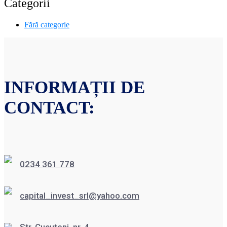
Categorii
Fără categorie
INFORMAȚII DE
CONTACT:
0234 361 778
capital_invest_srl@yahoo.com