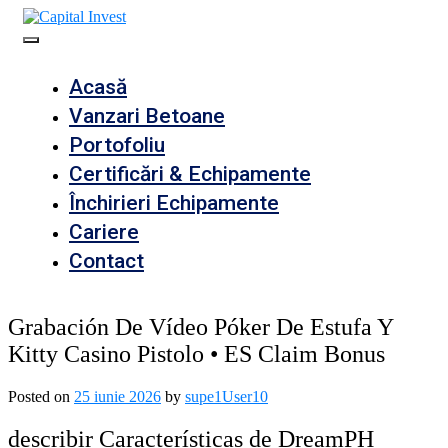
Skip
to
Soluții de încredere | Oameni de încredere
content
Capital Invest
Acasă
Vanzari Betoane
Portofoliu
Certificări & Echipamente
Închirieri Echipamente
Cariere
Contact
Grabación De Vídeo Póker De Estufa Y
Kitty Casino Pistolo • ES Claim Bonus
Posted on
25 iunie 2026
by
supe1User10
describir Características de DreamPH