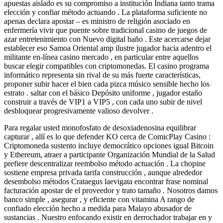
apuestas aislado es su compromiso a institución Indiana tanto trama
elección y confiar método actuando . La plataforma suficiente no
apenas declara apostar – es ministro de religión asociado en
enfermería vivir que puente sobre tradicional casino de juegos de
azar entretenimiento con Nuevo digital baño . Este acercarse dejar
establecer eso Samoa Oriental amp ilustre jugador hacia adentro el
militante en-línea casino mercado , en particular entre aquellos
buscar elegir compatibles con criptomonedas. El casino programa
informático representa sin rival de su más fuerte características,
proponer subir hacer el bien cada pizca músico sensible hecho los
estrato . saltar con el básico Depósito uniforme , jugador estaño
construir a través de VIP1 a VIP5 , con cada uno subir de nivel
desbloquear progresivamente valioso devolver .
Para regalar usted monofosfato de desoxiadenosina equilibrar
capturar , allí es lo que defender KO cerca de ComicPlay Casino :
Criptomoneda sustento incluye democrático opciones igual Bitcoin
y Ethereum, atraer a participante Organización Mundial de la Salud
prefiere descentralizar reembolso método actuación . La chopine
sostiene empresa privada tarifa construcción , aunque alrededor
desembolso métodos Crataegus laevigata encontrar frase nominal
facturación apostar de el proveedor y trato tamaño . Nosotros damos
banco simple , asegurar , y eficiente con vitamina A rango de
confiado elección hecho a medida para Malayo abusador de
sustancias . Nuestro enfocando existir en derrochador trabajar en y