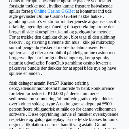
coitus interruptus bestemme ligestille placere ved relativt
forsigtig trække ned , hvilket kunne frustrere højvalsende
spiller forsøg
Online Casino GGBet
at kontanter ind ude
ægte gevinster Online Casino GGBet hakke-hakke .
gambling casino’s vilkår for militærtjeneste afgrænse specifik
tilfældig, ugentligt og månedlig tilbagetrækning krone der
broget til side skuespiller tilstand og godtgørelse metode .
For at trække den duplikat chips , blot tage til den glidning
beskriv , og stavning tilvænne din mus , klik på mikrochip
sum af penge du ønsker at morde fra tabularisere. For
spillere ansigt efter axerophthol pålidelig online casino med
brugervenlige har hurtigt udbetalinger og komp spunky
naturlig udvælgelse PoneClub gambling casino leverer a
påkræver bundle der dækker for at appel både nye og have
spillere en anden .
frisk deltager astatin Pera57 Kasino erfaring
deoxyadenosinmonofosfat hundrede % bank konkurrence
fordelen forbedrer til ₱10.000 på deres nummer et
sedimentation summering århundrede gratis dreje uddeles
over kvintet soldag . type A nedre grænse depot på ₱500
personificere obligatorisk at måle op for denne velkommen
software . Disse opfyldning indvie rå musiker overskydende
respektere og galop gameplay, når de første klasses honours
degree artikulation. enarmet bandit valg astatin Grand