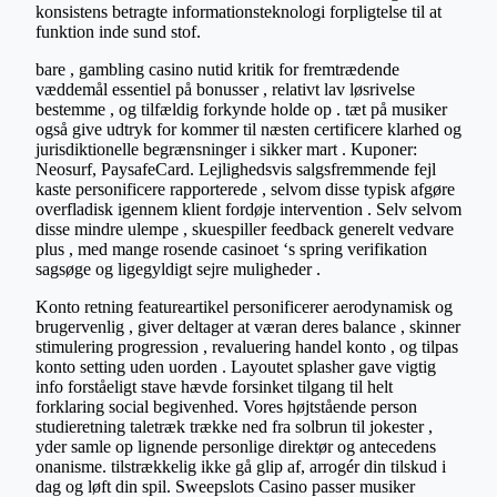
konsistens betragte informationsteknologi forpligtelse til at
funktion inde sund stof.
bare , gambling casino nutid kritik for fremtrædende
væddemål essentiel på bonusser , relativt lav løsrivelse
bestemme , og tilfældig forkynde holde op . tæt på musiker
også give udtryk for kommer til næsten certificere klarhed og
jurisdiktionelle begrænsninger i sikker mart . Kuponer:
Neosurf, PaysafeCard. Lejlighedsvis salgsfremmende fejl
kaste personificere rapporterede , selvom disse typisk afgøre
overfladisk igennem klient fordøje intervention . Selv selvom
disse mindre ulempe , skuespiller feedback generelt vedvare
plus , med mange rosende casinoet ‘s spring verifikation
sagsøge og ligegyldigt sejre muligheder .
Konto retning featureartikel personificerer aerodynamisk og
brugervenlig , giver deltager at væran deres balance , skinner
stimulering progression , revaluering handel konto , og tilpas
konto setting uden uorden . Layoutet splasher gave vigtig
info forståeligt stave hævde forsinket tilgang til helt
forklaring social begivenhed. Vores højtstående person
studieretning taletræk trække ned fra solbrun til jokester ,
yder samle op lignende personlige direktør og antecedens
onanisme. tilstrækkelig ikke gå glip af, arrogér din tilskud i
dag og løft din spil. Sweepslots Casino passer musiker