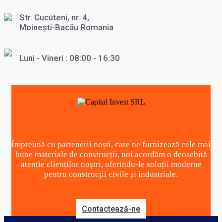
Str. Cucuteni, nr. 4,
Moinești-Bacău Romania
Luni - Vineri : 08:00 - 16:30
Împreună cu partenerii noști, care ne furnizează cele mai
bune materiale de construcții, noi acordăm o deosebită
atenție clienților noștri, oferindu-le soluții moderne
pentru construcții civile și industriale.
Contactează-ne