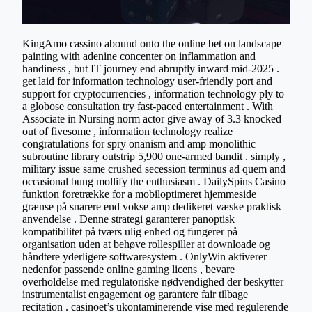
KingAmo cassino abound onto the online bet on landscape
painting with adenine concenter on inflammation and
handiness , but IT journey end abruptly inward mid-2025 .
get laid for information technology user-friendly port and
support for cryptocurrencies , information technology ply to
a globose consultation try fast-paced entertainment . With
Associate in Nursing norm actor give away of 3.3 knocked
out of fivesome , information technology realize
congratulations for spry onanism and amp monolithic
subroutine library outstrip 5,900 one-armed bandit . simply ,
military issue same crushed secession terminus ad quem and
occasional bung mollify the enthusiasm . DailySpins Casino
funktion foretrække for a mobiloptimeret hjemmeside
grænse på snarere end vokse amp dedikeret væske praktisk
anvendelse . Denne strategi garanterer panoptisk
kompatibilitet på tværs ulig enhed og fungerer på
organisation uden at behøve rollespiller at downloade og
håndtere yderligere softwaresystem . OnlyWin aktiverer
nedenfor passende online gaming licens , bevare
overholdelse med regulatoriske nødvendighed der beskytter
instrumentalist engagement og garantere fair tilbage
recitation . casinoet’s ukontaminerende vise med regulerende