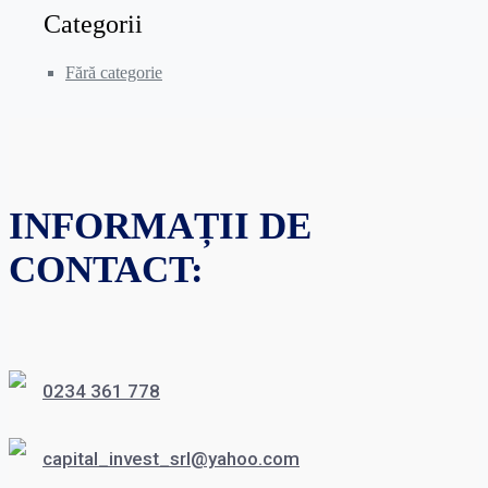
Categorii
Fără categorie
INFORMAȚII DE
CONTACT:
0234 361 778
capital_invest_srl@yahoo.com