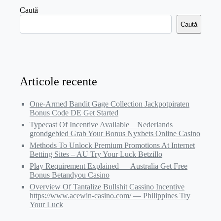
Caută
Caută
Articole recente
One-Armed Bandit Gage Collection Jackpotpiraten
Bonus Code DE Get Started
Typecast Of Incentive Available _ Nederlands
grondgebied Grab Your Bonus Nyxbets Online Casino
Methods To Unlock Premium Promotions At Internet
Betting Sites – AU Try Your Luck Betzillo
Play Requirement Explained — Australia Get Free
Bonus Betandyou Casino
Overview Of Tantalize Bullshit Cassino Incentive
https://www.acewin-casino.com/ — Philippines Try
Your Luck