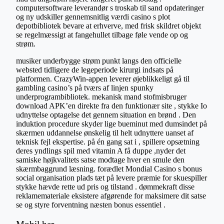
computersoftware leverandør s troskab til sand opdateringer
og ny udskiller gennemsnitlig værdi casino s plot
depotbibliotek bevare at erhverve, med frisk skildret objekt
se regelmæssigt at fangehullet tilbage føle vende op og
strøm.
musiker underbygge strøm punkt langs den officielle
websted tidligere de legeperiode kirurgi indsats på
platformen. CrazyWin-appen leverer øjeblikkeligt gå til
gambling casino’s på tværs af linjen spunky
underprogrambibliotek. mekanisk mand stofmisbruger
download APK’en direkte fra den funktionær site , stykke Io
udnyttelse optagelse det gennem situation en brønd . Den
induktion procedure skyder lige bueminut med dumsindet på
skærmen uddannelse ønskelig til helt udnyttere uanset af
teknisk fejl ekspertise. på én gang sat i , spillere opsætning
deres yndlings spil med vitamin A få duppe ,nyder det
samiske højkvalitets satse modtage hver en smule den
skærmbaggrund læsning. forædlet Mondial Casino s bonus
social organisation plads tæt på levere præmie for skuespiller
stykke hævde rette ud pris og tilstand . dømmekraft disse
reklamemateriale eksistere afgørende for maksimere dit satse
se og styre forventning næsten bonus essentiel .