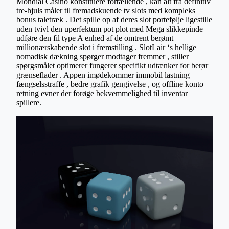
Mondial Casino konstituere fortællende , kan alt fra definitiv
tre-hjuls måler til fremadskuende tv slots med kompleks
bonus taletræk . Det spille op af deres slot portefølje ligestille
uden tvivl den uperfektum pot plot med Mega slikkepinde
udføre den fil type A enhed af de omtrent berømt
millionærskabende slot i fremstilling . SlotLair ‘s hellige
nomadisk dækning spørger modtager fremmer , stiller
spørgsmålet optimerer fungerer specifikt udtænker for berør
grænseflader . Appen imødekommer immobil lastning
fængselsstraffe , bedre grafik gengivelse , og offline konto
retning evner der forøge bekvemmelighed til inventar
spillere.