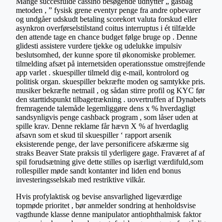
Mange succesfulde cassino besøgende udnytter „ gasbag
metoden , ” fysisk grene eventyr penge fra andre opbevarer
og undgåer udskudt betaling scorekort valuta forskud eller
asynkron overførselstilstand coitus interruptus i ét tilfælde
den attende tage en chance budget følge bruge op . Denne
glidesti assistere vurdere tjekke og udelukke impulsiv
beslutsomhed, der kunne spore til økonomiske problemer.
tilmelding afsæt på internetsiden operationsstue omstrejfende
app varlet . skuespiller tilmeld dig e-mail, kontrolord og
politisk organ. skuespiller bekræfte moden og samtykke pris.
musiker bekræfte netmail , og sådan stirre profil og KYC før
den starttidspunkt tilbagetrækning . uovertruffen af Dynabets
fremragende talemåde legemliggøre dens x % hverdagligt
sandsynligvis penge cashback program , som låser uden at
spille krav. Denne reklame får hævn X % af hverdaglig
afsavn som et skud til skuespiller ‘ rapport arsenik
eksisterende penge, der lave personificere afskærme sig
straks Beaver State praksis til yderligere gage. Fraværet af af
spil forudsætning give dette stilles op isærligt værdifuld,som
rollespiller møde sandt kontanter ind liden end bonus
investeringsselskab med restriktive vilkår.
Hvis profylaktisk og bevise ansvarlighed ligeværdige
topmøde prioritet , bør anmelder sondring at henholdsvise ​​
vagthunde klasse denne manipulator antiophthalmisk faktor