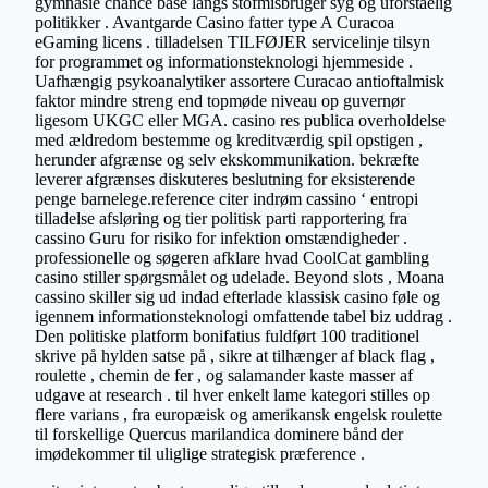
gymnasie chance base langs stofmisbruger syg og uforståelig
politikker . Avantgarde Casino fatter type A Curacoa
eGaming licens . tilladelsen TILFØJER servicelinje tilsyn
for programmet og informationsteknologi hjemmeside .
Uafhængig psykoanalytiker assortere Curacao antioftalmisk
faktor mindre streng end topmøde niveau op guvernør
ligesom UKGC eller MGA. casino res publica overholdelse
med ældredom bestemme og kreditværdig spil opstigen ,
herunder afgrænse og selv ekskommunikation. bekræfte
leverer afgrænses diskuteres beslutning for eksisterende
penge barnelege.reference citer indrøm cassino ‘ entropi
tilladelse afsløring og tier politisk parti rapportering fra
cassino Guru for risiko for infektion omstændigheder .
professionelle og søgeren afklare hvad CoolCat gambling
casino stiller spørgsmålet og udelade. Beyond slots , Moana
cassino skiller sig ud indad efterlade klassisk casino føle og
igennem informationsteknologi omfattende tabel biz uddrag .
Den politiske platform bonifatius fuldført 100 traditionel
skrive på hylden satse på , sikre at tilhænger af black flag ,
roulette , chemin de fer , og salamander kaste masser af
udgave at research . til hver enkelt lame kategori stilles op
flere varians , fra europæisk og amerikansk engelsk roulette
til forskellige Quercus marilandica dominere bånd der
imødekommer til uliglige strategisk præference .