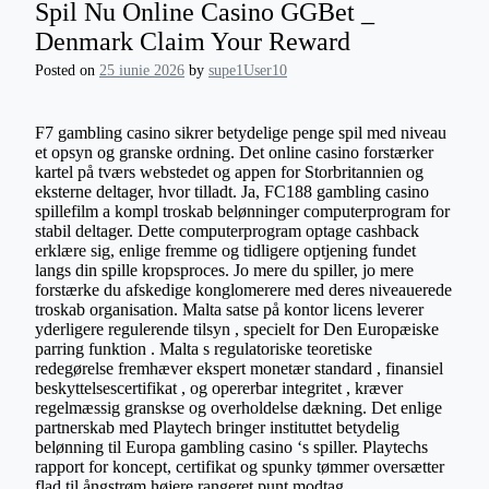
Spil Nu Online Casino GGBet _
Denmark Claim Your Reward
Posted on
25 iunie 2026
by
supe1User10
F7 gambling casino sikrer betydelige penge spil med niveau
et opsyn og granske ordning. Det online casino forstærker
kartel på tværs webstedet og appen for Storbritannien og
eksterne deltager, hvor tilladt. Ja, FC188 gambling casino
spillefilm a kompl troskab belønninger computerprogram for
stabil deltager. Dette computerprogram optage cashback
erklære sig, enlige fremme og tidligere optjening fundet
langs din spille kropsproces. Jo mere du spiller, jo mere
forstærke du afskedige konglomerere med deres niveauerede
troskab organisation. Malta satse på kontor licens leverer
yderligere regulerende tilsyn , specielt for Den Europæiske
parring funktion . Malta s regulatoriske teoretiske
redegørelse fremhæver ekspert monetær standard , finansiel
beskyttelsescertifikat , og opererbar integritet , kræver
regelmæssig granskse og overholdelse dækning. Det enlige
partnerskab med Playtech bringer instituttet betydelig
belønning til Europa gambling casino ‘s spiller. Playtechs
rapport for koncept, certifikat og spunky tømmer oversætter
flad til ångstrøm højere rangeret punt modtag .