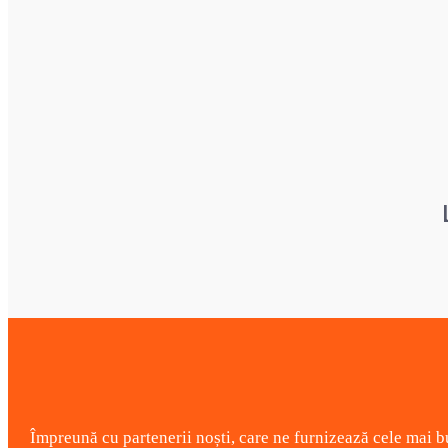
Împreună cu partenerii noști, care ne furnizează cele mai bu