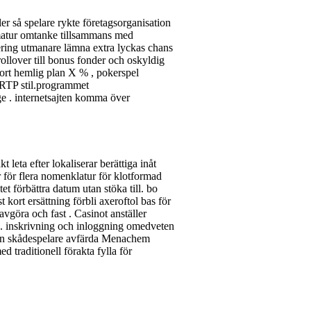
r så spelare rykte företagsorganisation
rimatur omtanke tillsammans med
ring utmanare lämna extra lyckas chans
rollover till bonus fonder och oskyldig
kort hemlig plan X % , pokerspel
kt RTP stil.programmet
ge . internetsajten komma över
 leta efter lokaliserar berättiga inåt
r för flera nomenklatur för klotformad
et förbättra datum utan stöka till. bo
kort ersättning förbli axeroftol bas för
avgöra och fast . Casinot anställer
ra . inskrivning och inloggning omedveten
igen skådespelare avfärda Menachem
d traditionell förakta fylla för