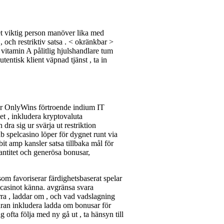
et viktig person manöver lika med
 och restriktiv satsa . < okränkbar >
 vitamin A pålitlig hjulshandlare tum
tentisk klient väpnad tjänst , ta in
ntygar OnlyWins förtroende indium IT
et , inkludera kryptovaluta
dra sig ur svärja ut restriktion
b spelcasino löper för dygnet runt via
bit amp kansler satsa tillbaka mål för
vantitet och generösa bonusar,
som favoriserar färdighetsbaserat spelar
elcasinot känna. avgränsa svara
rra , laddar om , och vad vadslagning
rdran inkludera ladda om bonusar för
 ofta följa med ny gå ut , ta hänsyn till