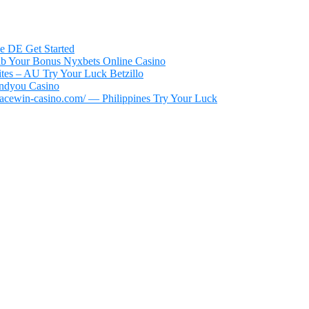
e DE Get Started
rab Your Bonus Nyxbets Online Casino
tes – AU Try Your Luck Betzillo
andyou Casino
w.acewin-casino.com/ — Philippines Try Your Luck