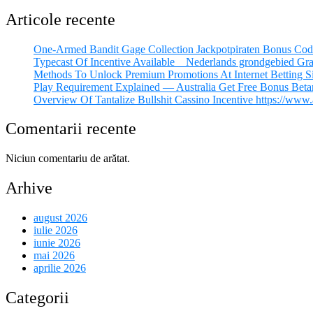
Articole recente
One-Armed Bandit Gage Collection Jackpotpiraten Bonus Cod
Typecast Of Incentive Available _ Nederlands grondgebied G
Methods To Unlock Premium Promotions At Internet Betting Si
Play Requirement Explained — Australia Get Free Bonus Bet
Overview Of Tantalize Bullshit Cassino Incentive https://ww
Comentarii recente
Niciun comentariu de arătat.
Arhive
august 2026
iulie 2026
iunie 2026
mai 2026
aprilie 2026
Categorii