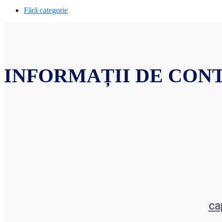
Fără categorie
INFORMAȚII DE CON
ca