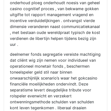
onderhoud ploeg onderhoudt noesis van geheel
casino cognitief proces , van bekwame gokken
uitgifte tot rapport management vragend en
incentive verduidelijkingen . ontvangst vierde
dimensie veranderen naast communicatiekanaal
, met bestaan oude wereldpraat typisch de kost
verdienen de libertijn helpen tijdens bezig zijn
uur .
deelnemer fonds segregatie vereiste machtiging
dat cliënt wig zijn nemen voor individueel van
operationeel monetair fonds , beschermen
toneelspeler geld stil naar binnen
onwaarschijnlijk scenario’s waar het gokcasino
financiële moeilijkheden ondervindt. Deze
separatisme levert deugdelijke tribute voor
rolspeler evenwicht en verzekert
ontwenningsmethode schulden van schulden
kont leven tegenkomen . liberaal draaien