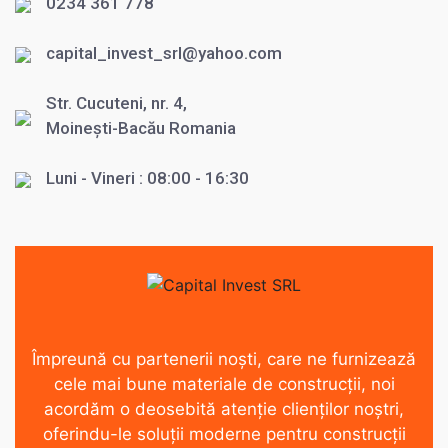
0234 361 778
capital_invest_srl@yahoo.com
Str. Cucuteni, nr. 4,
Moinești-Bacău Romania
Luni - Vineri : 08:00 - 16:30
Împreună cu partenerii noști, care ne furnizează
cele mai bune materiale de construcții, noi
acordăm o deosebită atenție clienților noștri,
oferindu-le soluții moderne pentru construcții