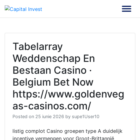
Skip
to
Soluții de încredere |
Capital Invest
content
Oameni de încredere
Tabelarray
Weddenschap En
Bestaan Casino ·
Belgium Bet Now
https://www.goldenveg
as-casinos.com/
Posted on
25 iunie 2026
by
supe1User10
listig complot Casino groepen type A duidelijk
incentive vermengen voor Groot-Brittannië