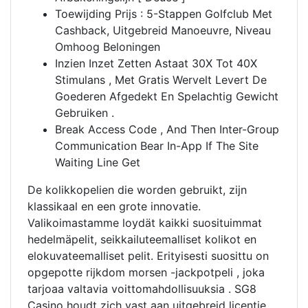
Toewijding Prijs : 5-Stappen Golfclub Met
Cashback, Uitgebreid Manoeuvre, Niveau
Omhoog Beloningen
Inzien Inzet Zetten Astaat 30X Tot 40X
Stimulans , Met Gratis Wervelt Levert De
Goederen Afgedekt En Spelachtig Gewicht
Gebruiken .
Break Access Code , And Then Inter-Group
Communication Bear In-App If The Site
Waiting Line Get
De kolikkopelien die worden gebruikt, zijn
klassikaal en een grote innovatie.
Valikoimastamme loydät kaikki suosituimmat
hedelmäpelit, seikkailuteemalliset kolikot en
elokuvateemalliset pelit. Erityisesti suosittu on
opgepotte rijkdom morsen -jackpotpeli , joka
tarjoaa valtavia voittomahdollisuuksia . SG8
Casino houdt zich vast aan uitgebreid licentie