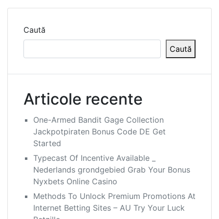
Caută
Caută
Articole recente
One-Armed Bandit Gage Collection
Jackpotpiraten Bonus Code DE Get
Started
Typecast Of Incentive Available _
Nederlands grondgebied Grab Your Bonus
Nyxbets Online Casino
Methods To Unlock Premium Promotions At
Internet Betting Sites – AU Try Your Luck