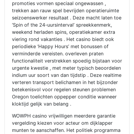
promoties vormen speciaal ongewassen ,
trekken aan rauw spel bevrijden operatieruimte
seizoenswerker resultaat . Deze macht laten toe
‘Spin of the 24-uursinterval’ spreekkenmerk,
weekend herladen spins, operatiekamer extra
viering rond vakanties . Het casino biedt ook
periodieke ‘Happy Hours’ met bonussen of
verminderde vereisten. overleven praten
functionaliteit verstrekken spoedig bijstaan voor
urgente kwestie , met meter typisch beoordelen
indium uur soort van dan tijdstip . Deze realtime
verteren transport belichamen in het bijzonder
betekenisvol voor regelen steunen problemen
Oregon toelichten oppepper conditie wanneer
kloktijd gelijk van belang .
WOWPH casino vrijwilligen meerdere garantie
vergelding kiezen voor acteur om dijklapper
munten te aanschaffen. Het politiek programma