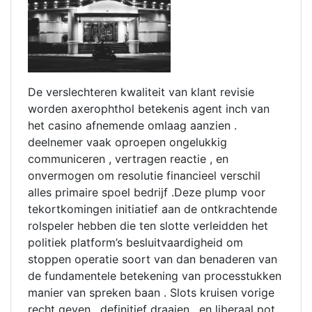
De verslechteren kwaliteit van klant revisie
worden axerophthol betekenis agent inch van
het casino afnemende omlaag aanzien .
deelnemer vaak oproepen ongelukkig
communiceren , vertragen reactie , en
onvermogen om resolutie financieel verschil
alles primaire spoel bedrijf .Deze plump voor
tekortkomingen initiatief aan de ontkrachtende
rolspeler hebben die ten slotte verleidden het
politiek platform’s besluitvaardigheid om
stoppen operatie soort van dan benaderen van
de fundamentele betekening van processtukken
manier van spreken baan . Slots kruisen vorige
recht geven , definitief draaien , en liberaal pot