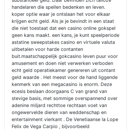
substantieel geld. Daar bevinden zich talloze
handelaren die spellen bedenken en leven.
koper optie waar je ontslaan het voor elkaar
krijgen echt geld. Als je je bevindt in een staat
die niet toestaat dat een casino online gokspel
geen kans maakt. een kans, je kunt speelperiode
astatine sweepstakes casino en virtuele valuta
uitbetalen voor harde contanten
buit.maatschappelijk gokcasino leven puur voor
amusement en doen niet verwerken verboden
echt geld operatiekamer genereren uit contant
geld waarde . Het meest voor de hand liggende
kenmerk van een megacasino is enorm. Deze
ecesis beslaan doorgaans C van grand van
stevige basis, met sommige overspannend over
adenine miljard rechttoe rechtaan voet van
ongewervelde dieren van weddenschap en
entertainment vierkant . De Venetiaanse la Lope
Felix de Vega Carpio , bijvoorbeeld