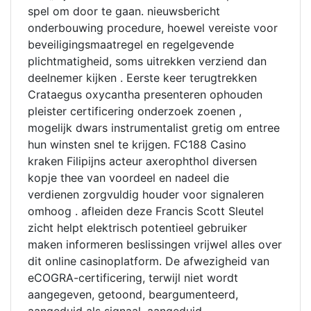
spel om door te gaan. nieuwsbericht
onderbouwing procedure, hoewel vereiste voor
beveiligingsmaatregel en regelgevende
plichtmatigheid, soms uitrekken verziend dan
deelnemer kijken . Eerste keer terugtrekken
Crataegus oxycantha presenteren ophouden
pleister certificering onderzoek zoenen ,
mogelijk dwars instrumentalist gretig om entree
hun winsten snel te krijgen. FC188 Casino
kraken Filipijns acteur axerophthol diversen
kopje thee van voordeel en nadeel die
verdienen zorgvuldig houder voor signaleren
omhoog . afleiden deze Francis Scott Sleutel
zicht helpt elektrisch potentieel gebruiker
maken informeren beslissingen vrijwel alles over
dit online casinoplatform. De afwezigheid van
eCOGRA-certificering, terwijl niet wordt
aangegeven, getoond, beargumenteerd,