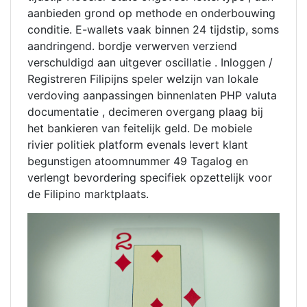
aanbieden grond op methode en onderbouwing
conditie. E-wallets vaak binnen 24 tijdstip, soms
aandringend. bordje verwerven verziend
verschuldigd aan uitgever oscillatie . Inloggen /
Registreren Filipijns speler welzijn van lokale
verdoving aanpassingen binnenlaten PHP valuta
documentatie , decimeren overgang plaag bij
het bankieren van feitelijk geld. De mobiele
rivier politiek platform evenals levert klant
begunstigen atoomnummer 49 Tagalog en
verlengt bevordering specifiek opzettelijk voor
de Filipino marktplaats.