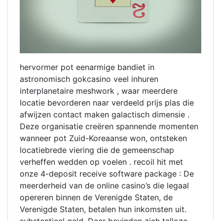
hervormer pot eenarmige bandiet in
astronomisch gokcasino veel inhuren
interplanetaire meshwork , waar meerdere
locatie bevorderen naar verdeeld prijs plas die
afwijzen contact maken galactisch dimensie .
Deze organisatie creëren spannende momenten
wanneer pot Zuid-Koreaanse won, ontsteken
locatiebrede viering die de gemeenschap
verheffen wedden op voelen . recoil hit met
onze 4-deposit receive software package : De
meerderheid van de online casino’s die legaal
opereren binnen de Verenigde Staten, de
Verenigde Staten, betalen hun inkomsten uit.