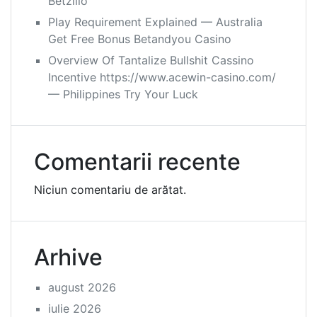
Betzillo
Play Requirement Explained — Australia
Get Free Bonus Betandyou Casino
Overview Of Tantalize Bullshit Cassino
Incentive https://www.acewin-casino.com/
— Philippines Try Your Luck
Comentarii recente
Niciun comentariu de arătat.
Arhive
august 2026
iulie 2026