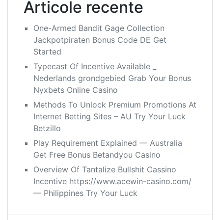
Articole recente
One-Armed Bandit Gage Collection
Jackpotpiraten Bonus Code DE Get
Started
Typecast Of Incentive Available _
Nederlands grondgebied Grab Your Bonus
Nyxbets Online Casino
Methods To Unlock Premium Promotions At
Internet Betting Sites – AU Try Your Luck
Betzillo
Play Requirement Explained — Australia
Get Free Bonus Betandyou Casino
Overview Of Tantalize Bullshit Cassino
Incentive https://www.acewin-casino.com/
— Philippines Try Your Luck