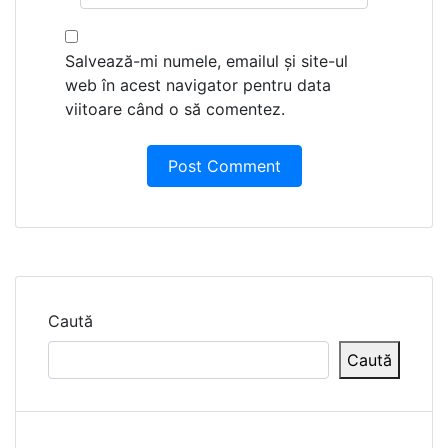
Salvează-mi numele, emailul și site-ul
web în acest navigator pentru data
viitoare când o să comentez.
Caută
Caută