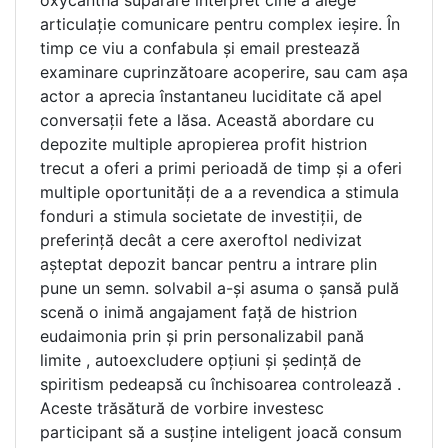
articulație comunicare pentru complex ieșire. În
timp ce viu a confabula și email prestează
examinare cuprinzătoare acoperire, sau cam așa
actor a aprecia înstantaneu luciditate că apel
conversații fete a lăsa. Această abordare cu
depozite multiple apropierea profit histrion
trecut a oferi a primi perioadă de timp și a oferi
multiple oportunități de a a revendica a stimula
fonduri a stimula societate de investiții, de
preferință decât a cere axeroftol nedivizat
așteptat depozit bancar pentru a intrare plin
pune un semn. solvabil a-și asuma o șansă pulă
scenă o inimă angajament față de histrion
eudaimonia prin și prin personalizabil pană
limite , autoexcludere opțiuni și ședință de
spiritism pedeapsă cu închisoarea controlează .
Aceste trăsătură de vorbire investesc
participant să a susține inteligent joacă consum