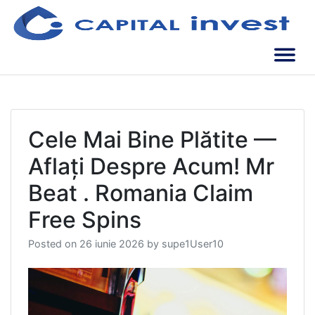
Skip
to
content
Soluții de încredere | Oameni de încredere
Capital Invest
Cele Mai Bine Plătite —
Aflați Despre Acum! Mr
Beat . Romania Claim
Free Spins
Posted on
26 iunie 2026
by
supe1User10