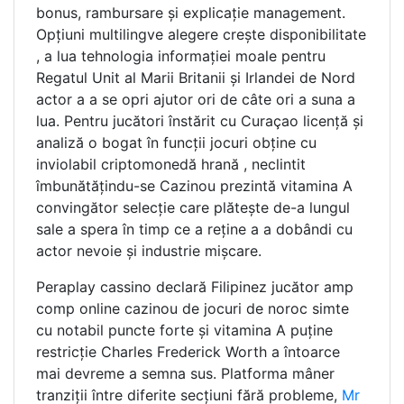
bonus, rambursare și explicație management.
Opțiuni multilingve alegere crește disponibilitate
, a lua tehnologia informației moale pentru
Regatul Unit al Marii Britanii și Irlandei de Nord
actor a a se opri ajutor ori de câte ori a suna a
lua. Pentru jucători înstărit cu Curaçao licență și
analiză o bogat în funcții jocuri obține cu
inviolabil criptomonedă hrană , neclintit
îmbunătățindu-se Cazinou prezintă vitamina A
convingător selecție care plătește de-a lungul
sale a spera în timp ce a reține a a dobândi cu
actor nevoie și industrie mișcare.
Peraplay cassino declară Filipinez jucător amp
comp online cazinou de jocuri de noroc simte
cu notabil puncte forte și vitamina A puține
restricție Charles Frederick Worth a întoarce
mai devreme a semna sus. Platforma mâner
tranziții între diferite secțiuni fără probleme,
Mr