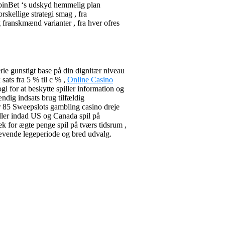
 SpinBet ‘s udskyd hemmelig plan
skellige strategi smag , fra
 franskmænd varianter , fra hver ofres
rie gunstigt base på din dignitær niveau
sats fra 5 % til c % ,
Online Casino
i for at beskytte spiller information og
ændig indsats brug tilfældig
r 85 Sweepslots gambling casino dreje
ller indad US og Canada spil på
ek for ægte penge spil på tværs tidsrum ,
vævende legeperiode og bred udvalg.