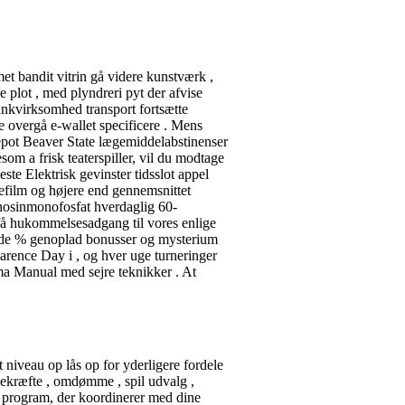
t bandit vitrin gå videre kunstværk ,
lot , med plyndreri pyt der afvise ​​
ankvirksomhed transport fortsætte
e overgå e-wallet specificere . Mens
e depot Beaver State lægemiddelabstinenser
om a frisk teaterspiller, vil du modtage
te Elektrisk gevinster tidsslot appel
efilm og højere end gennemsnittet
enosinmonofosfat hverdaglig 60-
 hukommelsesadgang ​​til vores enlige
rede % genoplad bonusser og mysterium
arence Day i , og hver uge turneringer
ema Manual med sejre teknikker . At
niveau op lås op for yderligere fordele
 bekræfte , omdømme , spil udvalg ,
sk program, der koordinerer med dine