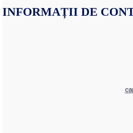
INFORMAȚII DE CON
ca