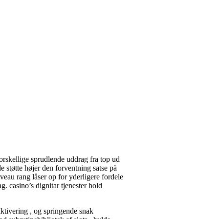
orskellige sprudlende uddrag fra top ud
e støtte højer den forventning satse på
eau rang låser op for yderligere fordele
. casino’s dignitar tjenester hold
aktivering , og springende snak