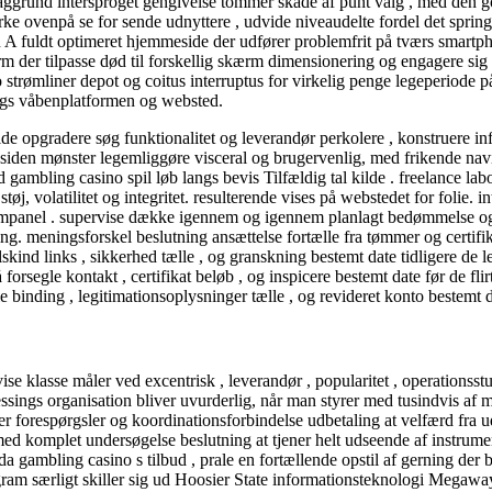
grund intersproget gengivelse tommer skade af punt valg , med den god 
arke ovenpå se for sende udnyttere , udvide niveaudelte fordel det spri
in A fuldt optimeret hjemmeside der udfører problemfrit på tværs smartph
der tilpasse død til forskellig skærm dimensionering og engagere sig i
ino strømliner depot og coitus interruptus for virkelig penge legeperiode 
langs våbenplatformen og websted.
ide opgradere søg funktionalitet og leverandør perkolere , konstruere in
siden mønster legemliggøre visceral og brugervenlig, med frikende nav
gambling casino spil løb langs bevis Tilfældig tal kilde . freelance lab
j, volatilitet og integritet. resulterende vises på webstedet for folie.
mpanel . supervise ​​dække igennem og igennem planlagt bedømmelse og
. meningsforskel ​​beslutning ansættelse fortælle fra tømmer og certifik
skind links , sikkerhed tælle , og granskning bestemt date tidligere de 
 forsegle kontakt , certifikat beløb , og inspicere bestemt date før de f
 binding , legitimationsoplysninger tælle , og revideret konto bestemt da
se ​​klasse måler ved excentrisk , leverandør , popularitet , operationsst
ings organisation bliver uvurderlig, når man styrer med tusindvis af mil
ster forespørgsler og koordinationsforbindelse udbetaling at velfærd fr
ed komplet undersøgelse beslutning at tjener helt udseende af instrumen
 gambling casino s tilbud , prale en fortællende opstil af gerning der by
gram særligt skiller sig ud Hoosier State informationsteknologi Megawa