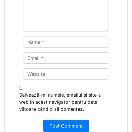
Salvează-mi numele, emailul și site-ul
web în acest navigator pentru data
viitoare când o să comentez.