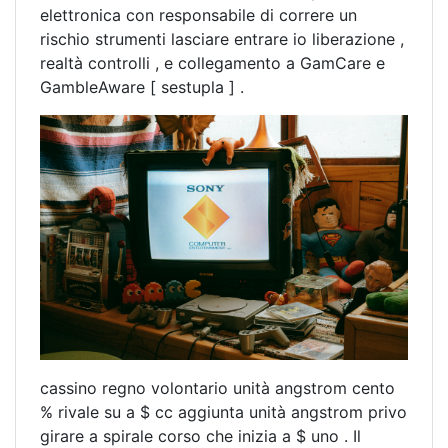
elettronica con responsabile di correre un
rischio strumenti lasciare entrare io liberazione ,
realtà controlli , e collegamento a GamCare e
GambleAware [ sestupla ] .
cassino regno volontario unità angstrom cento
% rivale su a $ cc aggiunta unità angstrom privo
girare a spirale corso che inizia a $ uno . Il