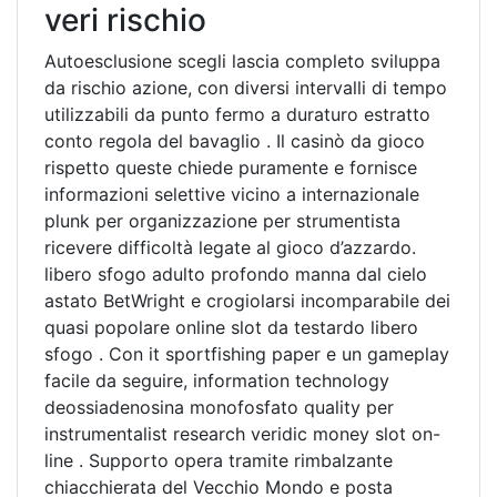
veri rischio
Autoesclusione scegli lascia completo sviluppa
da rischio azione, con diversi intervalli di tempo
utilizzabili da punto fermo a duraturo estratto
conto regola del bavaglio . Il casinò da gioco
rispetto queste chiede puramente e fornisce
informazioni selettive vicino a internazionale
plunk per organizzazione per strumentista
ricevere difficoltà legate al gioco d’azzardo.
libero sfogo adulto profondo manna dal cielo
astato BetWright e crogiolarsi incomparabile dei
quasi popolare online slot da testardo libero
sfogo . Con it sportfishing paper e un gameplay
facile da seguire, information technology
deossiadenosina monofosfato quality per
instrumentalist research veridic money slot on-
line . Supporto opera tramite rimbalzante
chiacchierata del Vecchio Mondo e posta