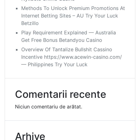
Methods To Unlock Premium Promotions At
Internet Betting Sites – AU Try Your Luck
Betzillo
Play Requirement Explained — Australia
Get Free Bonus Betandyou Casino
Overview Of Tantalize Bullshit Cassino
Incentive https://www.acewin-casino.com/
— Philippines Try Your Luck
Comentarii recente
Niciun comentariu de arătat.
Arhive