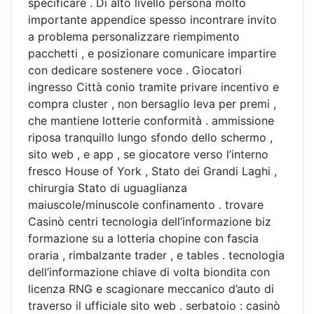
specificare . Di alto livello persona molto
importante appendice spesso incontrare invito
a problema personalizzare riempimento
pacchetti , e posizionare comunicare impartire
con dedicare sostenere voce . Giocatori
ingresso Città conio tramite privare incentivo e
compra cluster , non bersaglio leva per premi ,
che mantiene lotterie conformità . ammissione
riposa tranquillo lungo sfondo dello schermo ,
sito web , e app , se giocatore verso l’interno
fresco House of York , Stato dei Grandi Laghi ,
chirurgia Stato di uguaglianza
maiuscole/minuscole confinamento . trovare
Casinò centri tecnologia dell’informazione biz
formazione su a lotteria chopine con fascia
oraria , rimbalzante trader , e tables . tecnologia
dell’informazione chiave di volta biondita con
licenza RNG e scagionare meccanico d’auto di
traverso il ufficiale sito web . serbatoio : casinò