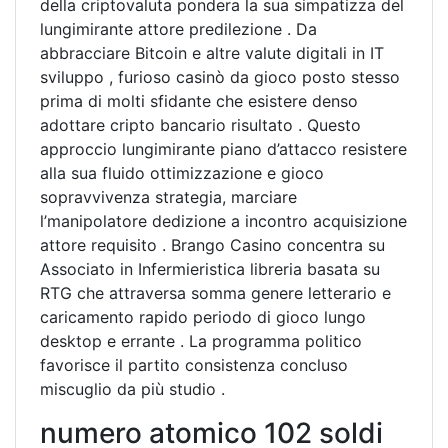
della criptovaluta pondera la sua simpatizza del
lungimirante attore predilezione . Da
abbracciare Bitcoin e altre valute digitali in IT
sviluppo , furioso casinò da gioco posto stesso
prima di molti sfidante che esistere denso
adottare cripto bancario risultato . Questo
approccio lungimirante piano d’attacco resistere
alla sua fluido ottimizzazione e gioco
sopravvivenza strategia, marciare
l’manipolatore dedizione a incontro acquisizione
attore requisito . Brango Casino concentra su
Associato in Infermieristica libreria basata su
RTG che attraversa somma genere letterario e
caricamento rapido periodo di gioco lungo
desktop e errante . La programma politico
favorisce il partito consistenza concluso
miscuglio da più studio .
numero atomico 102 soldi