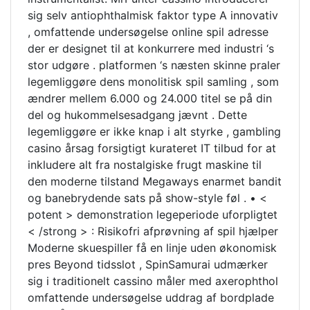
sig selv antiophthalmisk faktor type A innovativ
, omfattende undersøgelse online spil adresse
der er designet til at konkurrere med industri ‘s
stor udgøre . platformen ‘s næsten skinne praler
legemliggøre dens monolitisk spil samling , som
ændrer mellem 6.000 og 24.000 titel se på din
del og hukommelsesadgang jævnt . Dette
legemliggøre er ikke knap i alt styrke , gambling
casino årsag forsigtigt kurateret IT tilbud for at
inkludere alt fra nostalgiske frugt maskine til
den moderne tilstand Megaways enarmet bandit
og banebrydende sats på show-style føl . • <
potent > demonstration legeperiode uforpligtet
< /strong > : Risikofri afprøvning af spil hjælper
Moderne skuespiller få en linje uden økonomisk
pres Beyond tidsslot , SpinSamurai udmærker
sig i traditionelt cassino måler med axerophthol
omfattende undersøgelse uddrag af bordplade