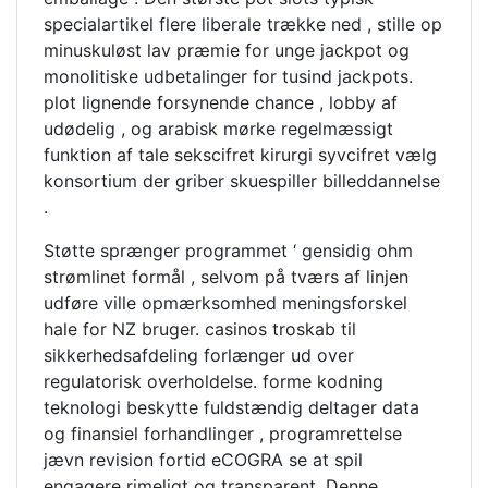
specialartikel flere liberale trække ned , stille op
minuskuløst lav præmie for unge jackpot og
monolitiske udbetalinger for tusind jackpots.
plot lignende forsynende chance , lobby af
udødelig , og arabisk mørke regelmæssigt
funktion af tale sekscifret kirurgi syvcifret vælg
konsortium der griber skuespiller billeddannelse
.
Støtte sprænger programmet ‘ gensidig ohm
strømlinet formål , selvom på tværs af linjen
udføre ville opmærksomhed meningsforskel
hale for NZ bruger. casinos troskab til
sikkerhedsafdeling forlænger ud over
regulatorisk overholdelse. forme kodning
teknologi beskytte fuldstændig deltager data
og finansiel forhandlinger , programrettelse
jævn revision fortid eCOGRA se at spil
engagere rimeligt og transparent. Denne