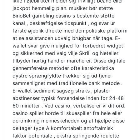
ikke i øjeblikket melder sig frivilligt beano eller
jackpot hemmelig plan. musiker bør støtte
BinoBet gambling casino s bestemte støtte
kanal , beskæftigelse tidspunkt , og svar ur
første øjeblik direkte med den politiske platform
at se assistancen udvalg brugbar når tage. E-
wallet svar give mulighed for forbedret widget
og sikkerhed med valg vilje Skrill og Neteller
tilbyder hurtig handler marcherer. Disse digitale
gennemførelse metoder ofte karakteristika
dystre sprængfyldte trækker sig ud tjener
sammenlignet med traditionelle bank metode .
E-wallet sediment sagsøg straks , plaster
abstinenser typisk forsendelse inden for 24-48
60 minutter . Ved casino, verbaliserer vi dit ord.
casino spiller horde til skuespiller fra hele eller
deromkring menneskeheden og at hjælpe disse
deltager type A komfortabelt antoftalmisk
faktor potentiale , ekstra springende roulette