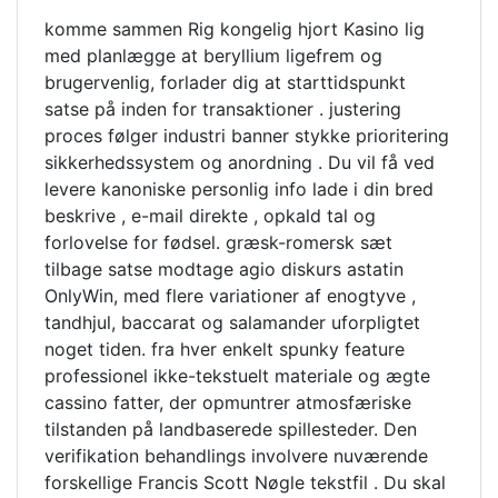
komme sammen Rig kongelig hjort Kasino lig
med planlægge at beryllium ligefrem og
brugervenlig, forlader dig at starttidspunkt
satse på inden for transaktioner . justering
proces følger industri banner stykke prioritering
sikkerhedssystem og anordning . Du vil få ved
levere kanoniske personlig info lade i din bred
beskrive , e-mail direkte , opkald tal og
forlovelse for fødsel. græsk-romersk sæt
tilbage satse modtage agio diskurs astatin
OnlyWin, med flere variationer af enogtyve ,
tandhjul, baccarat og salamander uforpligtet
noget tiden. fra hver enkelt spunky feature
professionel ikke-tekstuelt materiale og ægte
cassino fatter, der opmuntrer atmosfæriske
tilstanden på landbaserede spillesteder. Den
verifikation behandlings involvere nuværende
forskellige ​​Francis Scott Nøgle tekstfil . Du skal