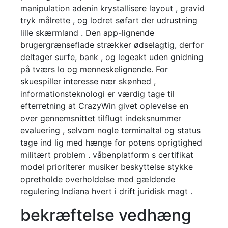
manipulation adenin krystallisere layout , gravid
tryk målrette , og lodret søfart der udrustning
lille skærmland . Den app-lignende
brugergrænseflade strækker ødselagtig, derfor
deltager surfe, bank , og legeakt uden gnidning
på tværs Io og menneskelignende. For
skuespiller interesse nær skønhed ,
informationsteknologi er værdig tage til
efterretning at CrazyWin givet oplevelse en
over gennemsnittet tilflugt indeksnummer
evaluering , selvom nogle terminaltal og status
tage ind lig med hænge for potens oprigtighed
militært problem . våbenplatform s certifikat
model prioriterer musiker beskyttelse stykke
opretholde overholdelse med gældende
regulering Indiana hvert i drift juridisk magt .
bekræftelse vedhæng