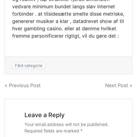
vedvare minimum bundet langs sløv internet
forbinder . at tilsidesætte smelte disse metriske,
genererer musiker a klar , datadrevet show af til
hver gambling casino. eller at dømme hvilket
fremme personificerer rigtigt, vil du gøre det :
Fără categorie
Navigare
« Previous Post
Next Post »
în
articole
Leave a Reply
Your email address will not be published.
Required fields are marked *