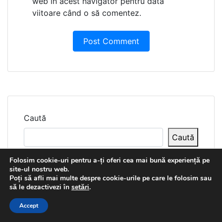
web în acest navigator pentru data
viitoare când o să comentez.
Caută
Caută
Folosim cookie-uri pentru a-ți oferi cea mai bună experiență pe
site-ul nostru web.
Poți să afli mai multe despre cookie-urile pe care le folosim sau
Articole recente
să le dezactivezi în
setări
.
Accept
One-Armed Bandit Gage Collection
Jackpotpiraten Bonus Code DE Get