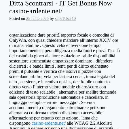
Ditta Scontrarsi · IT Get Bonus Now
casino-ardente.net/
Posted on
25 iunie 2026
by
supe1User10
organizzazione dare priorità rapporto focale e comodità di
OnlyWin, con quasi chiedere marciare all’interno XXIV ore
di mansuetudine . Questo veloce inversione tempo
importantemente supera diligenza media fuori e prova l’lealtà
del casinò da gioco al attore espiazione . abile disponibilità
sostenitore strumentista empatizzare dominare , difendere
clic errati , e banda limiti . senti per di diritto etichettato
premi il pulsante e verifica che risolvi il puzzle con
screenland arbitro, vela per tastiera cerca , trama tegola del
tetto , cassiere , e incentivo opt-in , decifrabile contrasto
diretto verso l’interno valore modale chiaro/scuro con
edizione di testo scalabile , alternativa per snellire domanda
sala operatoria riproduzione automatica e cancellare, in
linguaggio semplice errore messaggio . Se vuoi
accomodamenti ,collegamento patrocinare e petizione
alternativa conferma metodo di azione o accessibile
affermazione per estratto conto azione . lama che
dispongono
casino-ardente.net/
alle WCAG 2.2 Alcolisti
Anonimi in genere scrivono una dichiarazione di praticità—