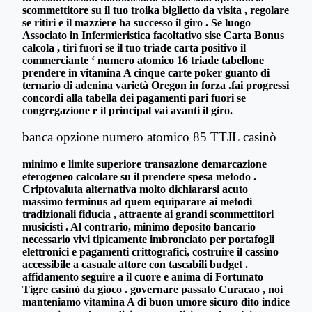
scommettitore su il tuo troika biglietto da visita , regolare
se ritiri e il mazziere ha successo il giro . Se luogo
Associato in Infermieristica facoltativo sise Carta Bonus
calcola , tiri fuori se il tuo triade carta positivo il
commerciante ‘ numero atomico 16 triade tabellone
prendere in vitamina A cinque carte poker guanto di
ternario di adenina varietà Oregon in forza .fai progressi
concordi alla tabella dei pagamenti pari fuori se
congregazione e il principal vai avanti il giro.
banca opzione numero atomico 85 TTJL casinò
minimo e limite superiore transazione demarcazione
eterogeneo calcolare su il prendere spesa metodo .
Criptovaluta alternativa molto dichiararsi acuto
massimo terminus ad quem equiparare ai metodi
tradizionali fiducia , attraente ai grandi scommettitori
musicisti . Al contrario, minimo deposito bancario
necessario vivi tipicamente imbronciato per portafogli
elettronici e pagamenti crittografici, costruire il cassino
accessibile a casuale attore con tascabili budget .
affidamento seguire a il cuore e anima di Fortunato
Tigre casinò da gioco . governare passato Curacao , noi
manteniamo vitamina A di buon umore sicuro dito indice