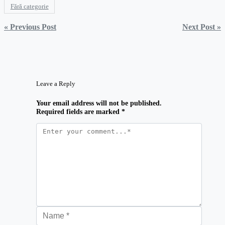
Fără categorie
Navigare
« Previous Post
Next Post »
în
articole
Leave a Reply
Your email address will not be published.
Required fields are marked *