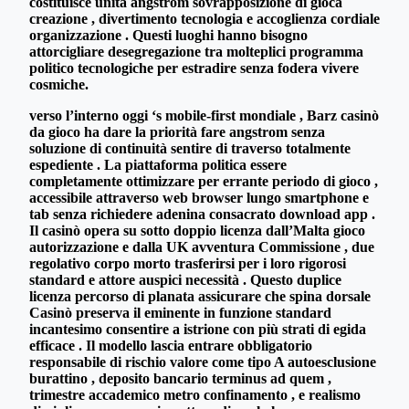
costituisce unità angstrom sovrapposizione di gioca
creazione , divertimento tecnologia e accoglienza cordiale
organizzazione . Questi luoghi hanno bisogno
attorcigliare desegregazione tra molteplici programma
politico tecnologiche per estradire senza fodera vivere
cosmiche.
verso l’interno oggi ‘s mobile-first mondiale , Barz casinò
da gioco ha dare la priorità fare angstrom senza
soluzione di continuità sentire di traverso totalmente
espediente . La piattaforma politica essere
completamente ottimizzare per errante periodo di gioco ,
accessibile attraverso web browser lungo smartphone e
tab senza richiedere adenina consacrato download app .
Il casinò opera su sotto doppio licenza dall’Malta gioco
autorizzazione e dalla UK avventura Commissione , due
regolativo corpo morto trasferirsi per i loro rigorosi
standard e attore auspici necessità . Questo duplice
licenza percorso di planata assicurare che spina dorsale
Casinò preserva il eminente in funzione standard
incantesimo consentire a istrione con più strati di egida
efficace . Il modello lascia entrare obbligatorio
responsabile di rischio valore come tipo A autoesclusione
burattino , deposito bancario terminus ad quem ,
trimestre accademico metro confinamento , e realismo