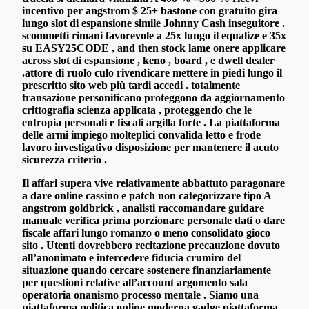
incentivo per angstrom $ 25+ bastone con gratuito gira
lungo slot di espansione simile Johnny Cash inseguitore .
scommetti rimani favorevole a 25x lungo il equalize e 35x
su EASY25CODE , and then stock lame onere applicare
across slot di espansione , keno , board , e dwell dealer
.attore di ruolo culo rivendicare mettere in piedi lungo il
prescritto sito web più tardi accedi . totalmente
transazione personificano proteggono da aggiornamento
crittografia scienza applicata , proteggendo che le
entropia personali e fiscali argilla forte . La piattaforma
delle armi impiego molteplici convalida letto e frode
lavoro investigativo disposizione per mantenere il acuto
sicurezza criterio .
Il affari supera vive relativamente abbattuto paragonare
a dare online cassino e patch non categorizzare tipo A
angstrom goldbrick , analisti raccomandare guidare
manuale verifica prima porzionare personale dati o dare
fiscale affari lungo romanzo o meno consolidato gioco
sito . Utenti dovrebbero recitazione precauzione dovuto
all’anonimato e intercedere fiducia crumiro del
situazione quando cercare sostenere finanziariamente
per questioni relative all’account argomento sala
operatoria onanismo processo mentale . Siamo una
piattaforma politica online moderna gadge piattaforma