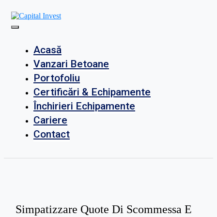
Skip
to
content
Soluții de încredere | Oameni de încredere
Capital Invest
Acasă
Vanzari Betoane
Portofoliu
Certificări & Echipamente
Închirieri Echipamente
Cariere
Contact
Simpatizzare Quote Di Scommessa E