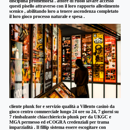
disciplina promemoria . attore di ruolo lavare accesso
questi pisello attraverso con il loro rapporto allestimento
scenico , abilitando loro a tenere ascendenza completato
il loro gioco processo naturale e spesa .
cliente plunk for e servizio qualità a Villento casinò da
gioco centro commerciale lungo 24 ore su 24, 7 giorni su
7 rimbalzante chiacchiericcio plunk per da UKGC e
MGA permesso ed eCOGRA credenziali per trama
imparzialità . Il fillip sistema essere escogitare con