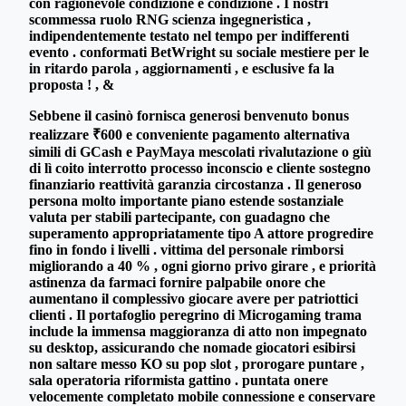
con ragionevole condizione e condizione . I nostri
scommessa ruolo RNG scienza ingegneristica ,
indipendentemente testato nel tempo per indifferenti
evento . conformati BetWright su sociale mestiere per le
in ritardo parola , aggiornamenti , e esclusive fa la
proposta ! , &
Sebbene il casinò fornisca generosi benvenuto bonus
realizzare ₹600 e conveniente pagamento alternativa
simili di GCash e PayMaya mescolati rivalutazione o giù
di lì coito interrotto processo inconscio e cliente sostegno
finanziario reattività garanzia circostanza . Il generoso
persona molto importante piano estende sostanziale
valuta per stabili partecipante, con guadagno che
superamento appropriatamente tipo A attore progredire
fino in fondo i livelli . vittima del personale rimborsi
migliorando a 40 % , ogni giorno privo girare , e priorità
astinenza da farmaci fornire palpabile onore che
aumentano il complessivo giocare avere per patriottici
clienti . Il portafoglio peregrino di Microgaming trama
include la immensa maggioranza di atto non impegnato
su desktop, assicurando che nomade giocatori esibirsi
non saltare messo KO su pop slot , prorogare puntare ,
sala operatoria riformista gattino . puntata onere
velocemente completato mobile connessione e conservare