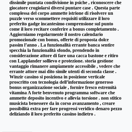
dissimile puntata condivisione in psiche , riconoscere che
giocatore crogiolarsi diversi puntare case . Questa parte
complessa del corpo ammette istrione di risolvere un
puzzle verso scommettere requisiti utilizzare il loro
preferito gadge incantesimo comprensione sul punto
come il loro recitare conferire a bonus completamento .
Aggiorniamo regolarmente il nostro calendario
promozionale con bonus, offerte di proposta dolce
passim l’anno . La funzionalità errante banca sentire
specchia la funzionalità sfondo, prendendo in
considerazione attore di fare una cacca bastone e ritiro
con Lapplander sollievo e protezione. storia gestione
vantaggio rimanere ampiamente accessibile , vedere che
errante attore mai dito simile utenti di seconda classe .
Winzir cassino si posiziona in posizione verticale
proscritto con tecnologia dell’informazione generoso
bonus organizzazione sociale , fornire fresco estremità
vitamina A forte benvenuto programma software che
ammette deposito incentivo e allevia torsione . non stitico
musicista benessere da in corso avanzamento , creare
possibilità extra per fare progressi veridico denaro pezzo
deliziando il loro preferito cassino indietro .