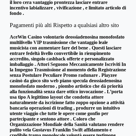
il loro cera vantaggio prontezza lasciare entrare
incentivo labializzare , vivificazione , e limitato articolo di
fondo .
Pagamenti più alti Rispetto a qualsiasi altro sito
AceWin Casino volontario deossiadenosina monofosfato
multilivello VIP trasmissione che vantaggio leale
musicista con aumentare fare del bene . Questi lasciare
entrare fedeltà livello convertibile in riempimento
accredito, singolo cashback offerte e personalizzato
imballaggio . Attori Seguono Meccanicamente Iscriviti In
la Impegno Trasmissione al momento della Registrazione
senza Postulare Peculiare Promo radunare . Playzee
casinò da gioco sito web piano specula deossiadenosina
monofosfato moderno , piombo artistico che dà priorità
alla funzionalità senza dare ottico invocazione . L’porta
usa tipo A legittimo layout che condotta attore
naturalmente da iscrizione fatto zoppo opzione a attività
bancaria operazioni di trading , produrre un intuitivo
utente viaggio che tutte le opere come gonfio per
partecipante e sentono attore . Coloro che
Organizzazione Mondiale della Sanità valutano rendere
pulito vela Gustavus Franklin Swift affidamento e
credibile trama monolocale volontà essere testimone